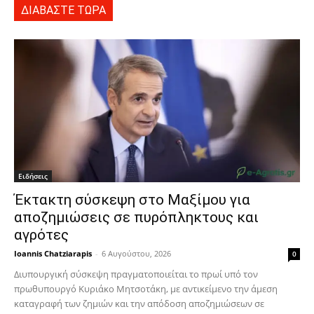
ΔΙΑΒΑΣΤΕ ΤΩΡΑ
Ειδήσεις
Έκτακτη σύσκεψη στο Μαξίμου για
αποζημιώσεις σε πυρόπληκτους και
αγρότες
Ioannis Chatziarapis
-
6 Αυγούστου, 2026
0
Διυπουργική σύσκεψη πραγματοποιείται το πρωί υπό τον
πρωθυπουργό Κυριάκο Μητσοτάκη, με αντικείμενο την άμεση
καταγραφή των ζημιών και την απόδοση αποζημιώσεων σε