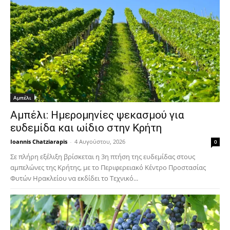
Αμπέλι
Αμπέλι: Ημερομηνίες ψεκασμού για
ευδεμίδα και ωίδιο στην Κρήτη
Ioannis Chatziarapis
-
4 Αυγούστου, 2026
0
Σε πλήρη εξέλιξη βρίσκεται η 3η πτήση της ευδεμίδας στους
αμπελώνες της Κρήτης, με το Περιφερειακό Κέντρο Προστασίας
Φυτών Ηρακλείου να εκδίδει το Τεχνικό...