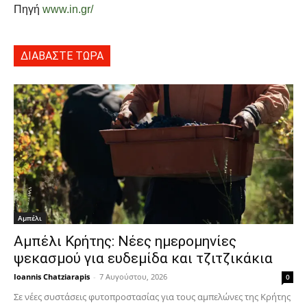
Πηγή
www.in.gr/
ΔΙΑΒΑΣΤΕ ΤΩΡΑ
Αμπέλι
Αμπέλι Κρήτης: Νέες ημερομηνίες
ψεκασμού για ευδεμίδα και τζιτζικάκια
Ioannis Chatziarapis
-
7 Αυγούστου, 2026
0
Σε νέες συστάσεις φυτοπροστασίας για τους αμπελώνες της Κρήτης