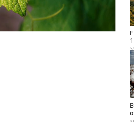
Ε
1
9 
Β
σ
8 