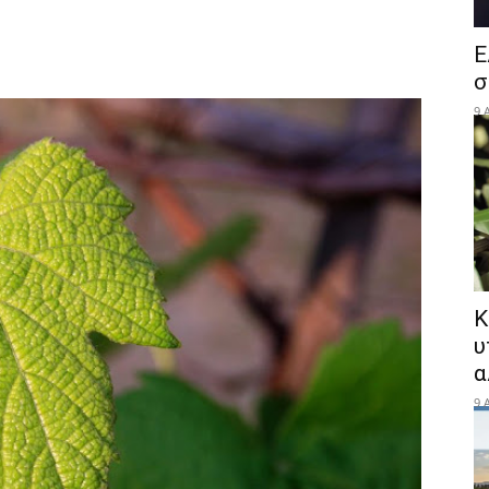
Ε
σ
9 
Κ
υ
α
9 