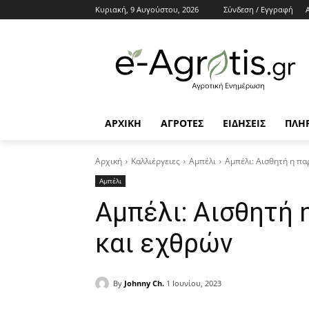
Κυριακή, 9 Αυγούστου, 2026
Σύνδεση / Εγγραφή
ΑΡΧΙΚΗ
AΓΡΟΤΕΣ
ΕΙΔΗΣΕΙΣ
ΠΛΗ
Αρχική
Καλλιέργειες
Αμπέλι
Αμπέλι: Αισθητή η π
Αμπέλι
Αμπέλι: Αισθητή 
και εχθρών
By
Johnny Ch.
1 Ιουνίου, 2023