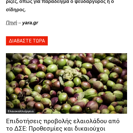
ρίζες, όπως για παράδειγμα ο ψευδάργυρος ή ο
σίδηρος.
Πηγή
–
yara.gr
ΔΙΑΒΑΣΤΕ ΤΩΡΑ
Ελαιοκαλλιέργεια
Επιδοτήσεις προβολής ελαιολάδου από
το ΔΣΕ: Προθεσμίες και δικαιούχοι