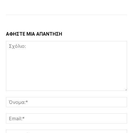
Facebook
Copy URL
ΑΦΗΣΤΕ ΜΙΑ ΑΠΑΝΤΗΣΗ
Σχόλιο:
Όν
Ema
Ισ