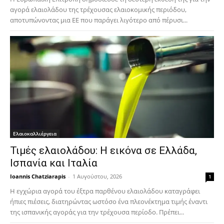
αγορά ελαιολάδου της τρέχουσας ελαιοκομικής περιόδου,
αποτυπώνοντας μια ΕΕ που παράγει λιγότερο από πέρυσι...
Ελαιοκαλλιέργεια
Τιμές ελαιολάδου: Η εικόνα σε Ελλάδα,
Ισπανία και Ιταλία
Ioannis Chatziarapis
-
1 Αυγούστου, 2026
1
Η εγχώρια αγορά του έξτρα παρθένου ελαιολάδου καταγράφει
ήπιες πιέσεις, διατηρώντας ωστόσο ένα πλεονέκτημα τιμής έναντι
της ισπανικής αγοράς για την τρέχουσα περίοδο. Πρέπει...