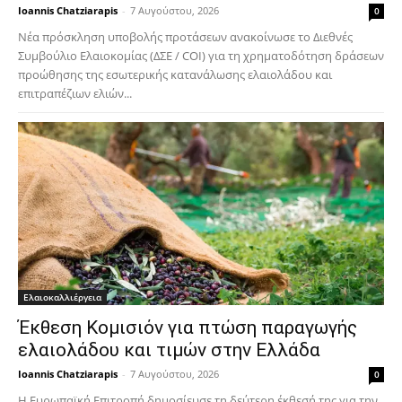
Ioannis Chatziarapis
-
7 Αυγούστου, 2026
0
Νέα πρόσκληση υποβολής προτάσεων ανακοίνωσε το Διεθνές
Συμβούλιο Ελαιοκομίας (ΔΣΕ / COI) για τη χρηματοδότηση δράσεων
προώθησης της εσωτερικής κατανάλωσης ελαιολάδου και
επιτραπέζιων ελιών...
Ελαιοκαλλιέργεια
Έκθεση Κομισιόν για πτώση παραγωγής
ελαιολάδου και τιμών στην Ελλάδα
Ioannis Chatziarapis
-
7 Αυγούστου, 2026
0
Η Ευρωπαϊκή Επιτροπή δημοσίευσε τη δεύτερη έκθεσή της για την