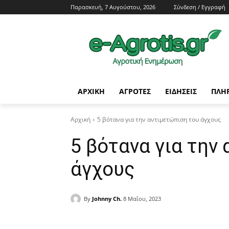
Παρασκευή, 7 Αυγούστου, 2026
Σύνδεση / Εγγραφή
ΑΡΧΙΚΗ
AΓΡΟΤΕΣ
ΕΙΔΗΣΕΙΣ
ΠΛΗ
Αρχική
5 βότανα για την αντιμετώπιση του άγχους
5 βότανα για την
άγχους
By
Johnny Ch.
8 Μαΐου, 2023
Facebook
Copy URL