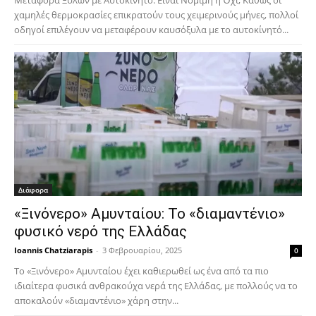
Μεταφορά Ξύλων με Αυτοκίνητο: Είναι Νόμιμη ή Όχι; Καθώς οι
χαμηλές θερμοκρασίες επικρατούν τους χειμερινούς μήνες, πολλοί
οδηγοί επιλέγουν να μεταφέρουν καυσόξυλα με το αυτοκίνητό...
Διάφορα
«Ξινόνερο» Αμυνταίου: Το «διαμαντένιο»
φυσικό νερό της Ελλάδας
Ioannis Chatziarapis
-
3 Φεβρουαρίου, 2025
0
Το «Ξινόνερο» Αμυνταίου έχει καθιερωθεί ως ένα από τα πιο
ιδιαίτερα φυσικά ανθρακούχα νερά της Ελλάδας, με πολλούς να το
αποκαλούν «διαμαντένιο» χάρη στην...