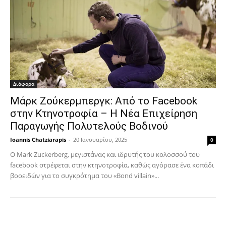
Διάφορα
Μάρκ Ζούκερμπεργκ: Από το Facebook
στην Κτηνοτροφία – Η Νέα Επιχείρηση
Παραγωγής Πολυτελούς Βοδινού
Ioannis Chatziarapis
-
20 Ιανουαρίου, 2025
0
Ο Mark Zuckerberg, μεγιστάνας και ιδρυτής του κολοσσού του
facebook στρέφεται στην κτηνοτροφία, καθώς αγόρασε ένα κοπάδι
βοοειδών για το συγκρότημα του «Bond villain»...
Facebook
Copy URL