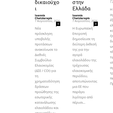
δικαιούχο
στην
1 
ι
Ελλάδα
Η
α
Ioannis
Ioannis
Chatziarapis
-
Chatziarapis
-
έ
7 Αυγούστου, 2026
7 Αυγούστου, 2026
0
0
ε
Νέα
Η Ευρωπαϊκή
κ
πρόσκληση
Επιτροπή
ήπ
υποβολής
δημοσίευσε τη
δ
προτάσεων
δεύτερη έκθεσή
ω
ανακοίνωσε το
της για την
π
Διεθνές
αγορά
τι
Συμβούλιο
ελαιολάδου της
ι
Ελαιοκομίας
τρέχουσας
α
(ΔΣΕ / COI) για
ελαιοκομικής
τ
τη
περιόδου,
π
χρηματοδότηση
αποτυπώνοντας
Πρ
δράσεων
μια ΕΕ που
προώθησης της
παράγει
εσωτερικής
λιγότερο από
κατανάλωσης
πέρυσι...
ελαιολάδου και
επιτραπέζιων