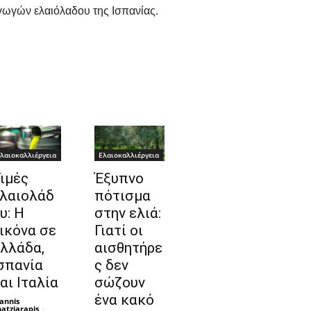
γωγών ελαιόλαδου της Ισπανίας.
λαιοκαλλιέργεια
Ελαιοκαλλιέργεια
ιμές
Έξυπνο
λαιολάδ
πότισμα
υ: Η
στην ελιά:
ικόνα σε
Γιατί οι
λλάδα,
αισθητήρε
σπανία
ς δεν
αι Ιταλία
σώζουν
ένα κακό
annis
atziarapis
-