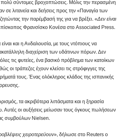
σε πολύ σύντομες βροχοπτώσεις. Μόλις την περασμένη
αν σε λιτανεία και δεήσεις προς την «Παναγία των
ζητώντας την παρέμβασή της για να βρέξει. «
Δεν είναι
 επίσκοπος Φρανσίσκο Κονέσα στο Associated Press.
είναι και η Ανδαλουσία, με τους ντόπιους να
ακατάλληλη διαχείριση των υδάτινων πόρων. Δεν
 όλες τις φυτείες, ένα βασικό πρόβλημα των κατοίκων
θώς οι τράπεζες έχουν κλείσει τις στρόφιγγες της
ρήματά τους. Ένας ολόκληρος κλάδος της ισπανικής
άρρευσης.
ισμός, τα ακριβότερα λιπάσματα και η ξηρασία
νω. Αυτές οι αυξήσεις μείωσαν τους όγκους πωλήσεων
ίας συμβούλων Nielsen.
ροβλέψεις χειροτερεύουν
», δήλωσε στο Reuters ο