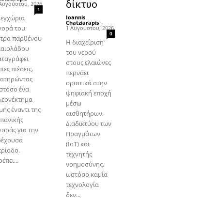
δίκτυο
Αυγούστου, 2026
1
 εγχώρια
Ioannis
Chatziarapis
-
γορά του
1 Αυγούστου, 2026
0
ξτρα παρθένου
Η διαχείριση
λαιολάδου
του νερού
αταγράφει
στους ελαιώνες
ιες πιέσεις,
περνάει
ιατηρώντας
οριστικά στην
στόσο ένα
ψηφιακή εποχή
λεονέκτημα
μέσω
μής έναντι της
αισθητήρων,
σπανικής
Διαδικτύου των
γοράς για την
Πραγμάτων
ρέχουσα
(IoT) και
ερίοδο.
τεχνητής
έπει...
νοημοσύνης,
ωστόσο καμία
τεχνολογία
δεν...