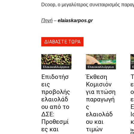
Dcoop, ο μεγαλύτερος συνεταιρισμός παρα
Πηγή
–
elaiaskarpos.gr
ΔΙΑΒΑΣΤΕ ΤΩΡΑ
Ελαιοκαλλιέργεια
Ελαιοκαλλιέργεια
Ε
Επιδοτήσ
Έκθεση
Τ
εις
Κομισιόν
ε
προβολής
για πτώση
ο
ελαιολάδ
παραγωγή
ε
ου από το
ς
Ε
ΔΣΕ:
ελαιολάδ
Ι
Προθεσμί
ου και
κ
ες και
τιμών
Io
Ch