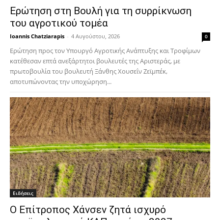
Ερώτηση στη Βουλή για τη συρρίκνωση
του αγροτικού τομέα
Ioannis Chatziarapis
-
4 Αυγούστου, 2026
0
Ερώτηση προς τον Υπουργό Αγροτικής Ανάπτυξης και Τροφίμων
κατέθεσαν επτά ανεξάρτητοι βουλευτές της Αριστεράς, με
πρωτοβουλία του βουλευτή Ξάνθης Χουσεΐν Ζεϊμπέκ,
αποτυπώνοντας την υποχώρηση...
Ειδήσεις
Ο Επίτροπος Χάνσεν ζητά ισχυρό