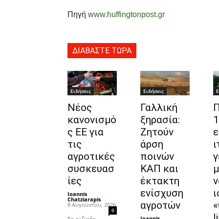
Πηγή
www.huffingtonpost.gr
ΔΙΑΒΑΣΤΕ ΤΩΡΑ
Ειδήσεις
Ειδήσεις
Ε
Νέος
Γαλλική
Π
κανονισμό
ξηρασία:
1
ς ΕΕ για
Ζητούν
ε
τις
άρση
ι
αγροτικές
ποινών
γ
συσκευασ
ΚΑΠ και
μ
ίες
έκτακτη
ν
ενίσχυση
ι
Ioannis
Chatziarapis
-
αγροτών
«
8 Αυγούστου, 2026
0
l
Ioannis