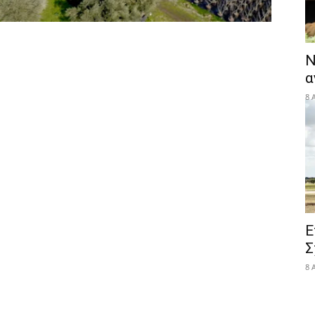
Ν
α
8 
Ε
Σ
8 