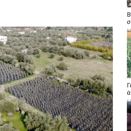
Β
σ
8 
Γ
ά
8 