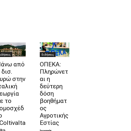
ιδήσεις
Ειδήσεις
άνω από
ΟΠΕΚΑ:
 δισ.
Πληρώνετ
υρώ στην
αι η
ταλική
δεύτερη
εωργία
δόση
ε το
βοηθήματ
ομοσχέδ
ος
ο
Αγροτικής
ColtivaIta
Εστίας
ia»
Ioannis