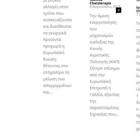
Σε ριζικές
Chatziarapis
-
αλλαγές στον
8 Αυγούστου, 2026
Io
0
Ch
τρόπο που
7 
Την άμεση
συσκευάζονται
ενεργοποίηση
Τ
και διατίθενται
των
τ
τα γεωργικά
μηχανισμών
ν
προϊόντα
ευελιξίας της
«C
προχωρά η
Κοινής
ψ
Ευρωπαϊκή
Αγροτικής
ι
Ένωση,
Πολιτικής (ΚΑΠ)
τ
θέτοντας στο
ζήτησε επίσημα
Α
στόχαστρο τη
από την
δ
μείωση των
Ευρωπαϊκή
ε
απορριμμάτων
Επιτροπή η
ύ
και...
Γαλλία, εξαιτίας
1
της
δ
παρατεταμένης
υ
ξηρασίας που...
π
τ
χώ