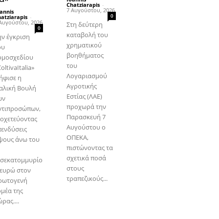
Chatziarapis
-
7 Αυγούστου, 2026
annis
0
atziarapis
-
Αυγούστου, 2026
Στη δεύτερη
0
καταβολή του
ην έγκριση
χρηματικού
ου
βοηθήματος
ομοσχεδίου
του
oltivaItalia»
Λογαριασμού
ήφισε η
Αγροτικής
ταλική Βουλή
Εστίας (ΛΑΕ)
ων
προχωρά την
ντιπροσώπων,
Παρασκευή 7
ιοχετεύοντας
Αυγούστου ο
πενδύσεις
ΟΠΕΚΑ,
ψους άνω του
πιστώνοντας τα
σχετικά ποσά
ισεκατομμυρίο
στους
 ευρώ στον
τραπεζικούς...
ρωτογενή
ομέα της
ρας....