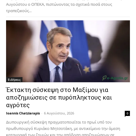
Αυγούστου ο ΟΠΕΚΑ, πιστώνοντας τα σχετικά ποσά στους
τραπεζικούς...
Ειδήσεις
Έκτακτη σύσκεψη στο Μαξίμου για
αποζημιώσεις σε πυρόπληκτους και
αγρότες
Ioannis Chatziarapis
-
6 Αυγούστου, 2026
0
Διυπουργική σύσκεψη πραγματοποιείται το πρωί υπό τον
πρωθυπουργό Κυριάκο Μητσοτάκη, με αντικείμενο την άμεση
καταγραφή των ζημιών και την απόδοση αποζημιώσεων σε