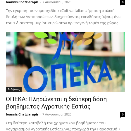
Ioannis Chatziarapis
-
7 Αυγούστου, 2026
0
Την έγκριση του νομοσχεδίου «ColtivaItalia» ψήφισε η ιταλική
Βουλή των Αντιπροσώπων, διοχετεύοντας επενδύσεις ύψους άνω
του 1 δισεκατομμυρίου ευρώ στον πρωτογενή τομέα της χώρας....
Ειδήσεις
ΟΠΕΚΑ: Πληρώνεται η δεύτερη δόση
βοηθήματος Αγροτικής Εστίας
Ioannis Chatziarapis
-
7 Αυγούστου, 2026
0
Στη δεύτερη καταβολή του χρηματικού βοηθήματος του
Λογαριασμού Αγροτικής Εστίας (ΛΑΕ) προχωρά την Παρασκευή 7