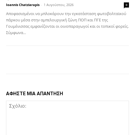
Ioannis Chatziarapis
-
1 Αυγούστου, 2026
0
Αποφασισμένοι να μπλοκάρουν την εγκατάσταση φωτοβολταϊκού
πάρκου μέσα στην αμπελουργική ζώνη ΠΟΠ και ΠΓΕ της
Γουμένισσας εμφανίζονται οι οινοπαραγωγοί και οι τοπικοί φορείς.
Σύμφωνα...
Facebook
Copy URL
ΑΦΗΣΤΕ ΜΙΑ ΑΠΑΝΤΗΣΗ