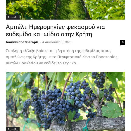
Αμπέλι
Αμπέλι: Ημερομηνίες ψεκασμού για
ευδεμίδα και ωίδιο στην Κρήτη
Ioannis Chatziarapis
-
4 Αυγούστου, 2026
0
Σε πλήρη εξέλιξη βρίσκεται η 3η πτήση της ευδεμίδας στους
αμπελώνες της Κρήτης, με το Περιφερειακό Κέντρο Προστασίας
Φυτών Ηρακλείου να εκδίδει το Τεχνικό...
Αμπέλι