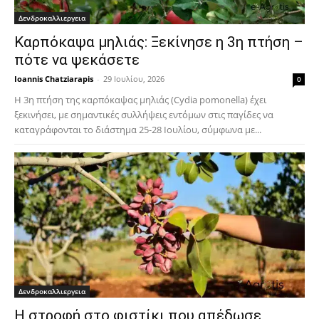
Δενδροκαλλιεργεια
Καρπόκαψα μηλιάς: Ξεκίνησε η 3η πτήση –
πότε να ψεκάσετε
Ioannis Chatziarapis
-
29 Ιουλίου, 2026
0
Η 3η πτήση της καρπόκαψας μηλιάς (Cydia pomonella) έχει
ξεκινήσει, με σημαντικές συλλήψεις εντόμων στις παγίδες να
καταγράφονται το διάστημα 25-28 Ιουλίου, σύμφωνα με...
Δενδροκαλλιεργεια
Η στροφή στο φιστίκι που απέδωσε