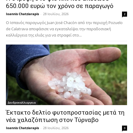
650.000 ευρώ τον χρόνο σε παραγωγό
Ioannis Chatziarapis
-
28 Ιουλίου, 2026
2
Ο Ισπανός παραγωγός Juan José Chacón από την περιοχή Pozuelo
de Calatrava αποφάσισε να εγκαταλείψει την παραδοσιακή
καλλιέργεια της ελιάς για να στραφεί στο...
Δενδροκαλλιεργεια
Έκτακτο δελτίο φυτοπροστασίας μετά τη
νέα χαλαζόπτωση στον Τύρναβο
Ioannis Chatziarapis
-
28 Ιουλίου, 2026
0