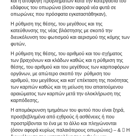
και η αποφυγή προβλημάτων κατά την κατεργασία του
εδάφους του οπωρώνα (όσον αφορά νέα φυτά σε
οπωρώνες που πρόσφατα εγκαταστάθηκαν),
Η ρύθμιση της θέσης, του μεγέθους και της
κατεύθυνσης της νέας βλάστησης με σκοπό την
διευκόλυνση του φωτισμού και αερισμού της κόμης των
φυτών,
Η ρύθμιση της θέσης, του αριθμού και του σχήματος
των βραχιόνων και κλάδων καθώς και η ρύθμιση της
θέσης, του αριθμού και του μεγέθους των καρποφόρων
οργάνων, με απώτερο σκοπό την ρύθμιση του
αριθμού, του μεγέθους και κατ’ επέκταση της ποιότητας
των καρπών καθώς και τη μείωση του απαιτούμενου
αραιώματος των καρπών μετά την ολοκλήρωση της
καρπόδεσης,
Η απομάκρυνση τμημάτων του φυτού που είναι ξηρά,
προσβεβλημένα από εχθρούς ή ασθένειες ή που
προστρίβονται το ένα με το άλλο και πληγώνονται
(όσον αφορά κυρίως παλαιότερους οπωρώνες) – &  Η