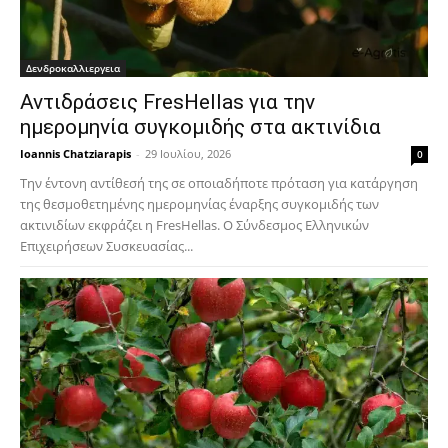
Δενδροκαλλιεργεια
Αντιδράσεις FresHellas για την
ημερομηνία συγκομιδής στα ακτινίδια
Ioannis Chatziarapis
-
29 Ιουλίου, 2026
0
Την έντονη αντίθεσή της σε οποιαδήποτε πρόταση για κατάργηση
της θεσμοθετημένης ημερομηνίας έναρξης συγκομιδής των
ακτινιδίων εκφράζει η FresHellas. Ο Σύνδεσμος Ελληνικών
Επιχειρήσεων Συσκευασίας...