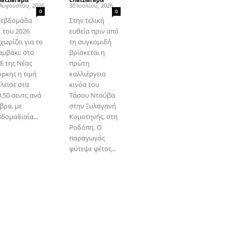
Αυγούστου, 2026
30 Ιουλίου, 2026
0
0
 εβδομάδα
Στην τελική
1 του 2026
ευθεία πριν από
χωρίζει για το
τη συγκομιδή
αμβάκι: στο
βρίσκεται η
CE της Νέας
πρώτη
όρκης η τιμή
καλλιέργεια
κλεισε στα
κινόα του
,50 σεντς ανά
Τάσου Ντούβα
βρα, με
στην Ξυλαγανή
βδομαδιαία...
Κομοτηνής, στη
Ροδόπη. Ο
παραγωγός
φύτεψε φέτος...