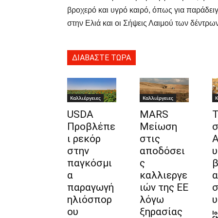
βροχερό και υγρό καιρό, όπως για παράδει
στην Ελιά και οι Σήψεις Λαιμού των δέντρων
ΔΙΑΒΑΣΤΕ ΤΩΡΑ
Καλλιέργειες
Καλλιέργειες
Κ
USDA
MARS
Τ
Προβλέπε
Μείωση
σ
ι ρεκόρ
στις
Α
στην
αποδόσει
υ
παγκόσμι
ς
β
α
καλλιεργε
α
παραγωγή
ιών της ΕΕ
σ
ηλιόσπορ
λόγω
υ
ου
ξηρασίας
Io
Ch