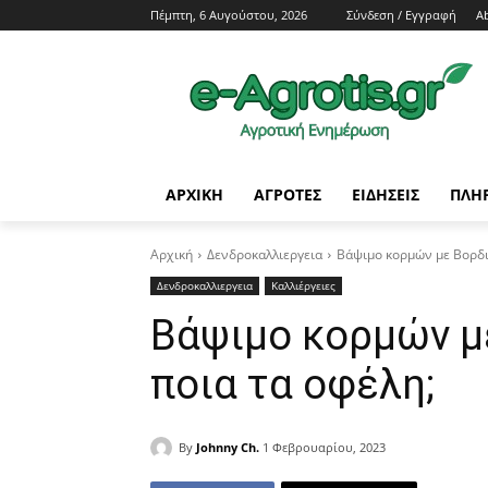
Πέμπτη, 6 Αυγούστου, 2026
Σύνδεση / Εγγραφή
A
ΑΡΧΙΚΗ
AΓΡΟΤΕΣ
ΕΙΔΗΣΕΙΣ
ΠΛΗ
Αρχική
Δενδροκαλλιεργεια
Βάψιμο κορμών με Βορδιγ
Δενδροκαλλιεργεια
Καλλιέργειες
Βάψιμο κορμών με
ποια τα οφέλη;
By
Johnny Ch.
1 Φεβρουαρίου, 2023