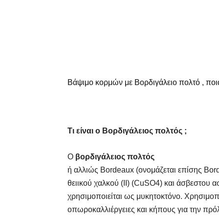
Βάψιμο κορμών με Βορδιγάλειο πολτό , ποι
Τι είναι ο Βορδιγάλειος πολτός ;
Ο
βορδιγάλειος πολτός
ή αλλιώς Bordeaux (ονομάζεται επίσης Bordo
θειικού χαλκού (II) (CuSO4) και άσβεστου 
χρησιμοποιείται ως μυκητοκτόνο. Χρησιμοπ
οπωροκαλλιέργειες και κήπους για την π