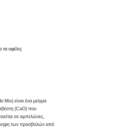
α τα οφέλη;
 Mix) είναι ένα μείγμα
ασβέστη (CaO) που
οιείται σε αμπελώνες,
ρόληψη των προσβολών από