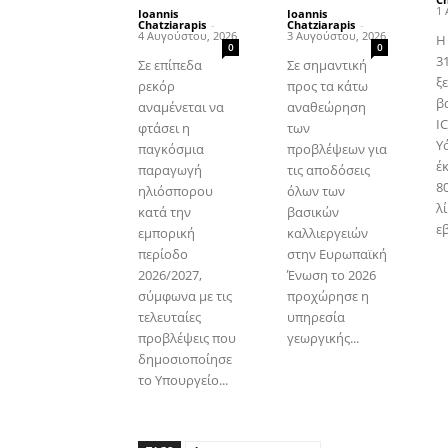
1 
Ioannis
Ioannis
Chatziarapis
-
Chatziarapis
-
4 Αυγούστου, 2026
3 Αυγούστου, 2026
Η
0
0
3
Σε επίπεδα
Σε σημαντική
ξε
ρεκόρ
προς τα κάτω
β
αναμένεται να
αναθεώρηση
I
φτάσει η
των
Υ
παγκόσμια
προβλέψεων για
έ
παραγωγή
τις αποδόσεις
80
ηλιόσπορου
όλων των
λί
κατά την
βασικών
ε
εμπορική
καλλιεργειών
περίοδο
στην Ευρωπαϊκή
2026/2027,
Ένωση το 2026
σύμφωνα με τις
προχώρησε η
τελευταίες
υπηρεσία
προβλέψεις που
γεωργικής...
δημοσιοποίησε
το Υπουργείο...