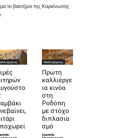
γμα το βακτήριο της Καρκίνωσης
.
αλλιέργειες
Καλλιέργειες
ιμές
Πρώτη
ιτηρών
καλλιέργε
υγούστο
ια κινόα
:
στη
αμβάκι
Ροδόπη
νεβαίνει,
με στόχο
ιτάρι
διπλασια
ποχωρεί
σμό
annis
Ioannis
atziarapis
-
Chatziarapis
-