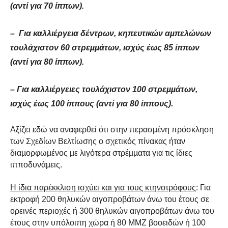
(αντί για 70 ίππων).
– Για καλλιέργεια δέντρων, κηπευτικών αµπελώνων
τουλάχιστον 60 στρεµµάτων, ισχύς έως 85 ίππων
(αντί για 80 ίππων).
– Για καλλιέργειες τουλάχιστον 100 στρεµµάτων,
ισχύς έως 100 ίππους (αντί για 80 ίππους).
Αξίζει εδώ να αναφερθεί ότι στην περασµένη πρόσκληση
των Σχεδίων Βελτίωσης ο σχετικός πίνακας ήταν
διαµορφωµένος µε λιγότερα στρέµµατα για τις ίδιες
ιπποδυνάµεις.
Η ίδια παρέκκλιση ισχύει και για τους κτηνοτρόφους
: Για
εκτροφή 200 θηλυκών αιγοπροβάτων άνω του έτους σε
ορεινές περιοχές ή 300 θηλυκών αιγοπροβάτων άνω του
έτους στην υπόλοιπη χώρα ή 80 ΜΜΖ βοοειδών ή 100