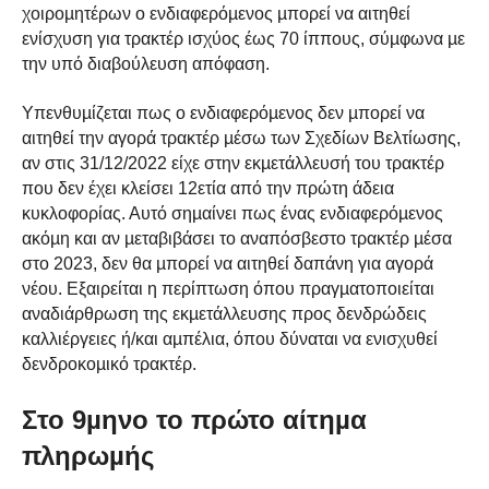
χοιροµητέρων ο ενδιαφερόµενος µπορεί να αιτηθεί
ενίσχυση για τρακτέρ ισχύος έως 70 ίππους, σύµφωνα µε
την υπό διαβούλευση απόφαση.
Υπενθυµίζεται πως ο ενδιαφερόµενος δεν µπορεί να
αιτηθεί την αγορά τρακτέρ µέσω των Σχεδίων Βελτίωσης,
αν στις 31/12/2022 είχε στην εκµετάλλευσή του τρακτέρ
που δεν έχει κλείσει 12ετία από την πρώτη άδεια
κυκλοφορίας. Αυτό σηµαίνει πως ένας ενδιαφερόµενος
ακόµη και αν µεταβιβάσει το αναπόσβεστο τρακτέρ µέσα
στο 2023, δεν θα µπορεί να αιτηθεί δαπάνη για αγορά
νέου. Εξαιρείται η περίπτωση όπου πραγµατοποιείται
αναδιάρθρωση της εκµετάλλευσης προς δενδρώδεις
καλλιέργειες ή/και αµπέλια, όπου δύναται να ενισχυθεί
δενδροκοµικό τρακτέρ.
Στο 9µηνο το πρώτο αίτηµα
πληρωµής