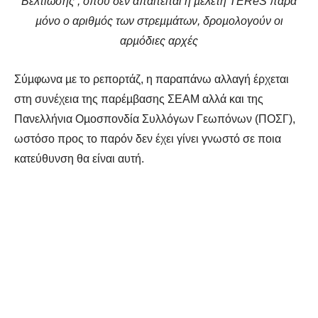
Βελτίωσης , όπου δεν απαιτείται η µελέτη TEReS παρά
µόνο ο αριθµός των στρεµµάτων, δροµολογούν οι
αρµόδιες αρχές
Σύµφωνα µε το ρεπορτάζ, η παραπάνω αλλαγή έρχεται
στη συνέχεια της παρέµβασης ΣΕΑΜ αλλά και της
Πανελλήνια Οµοσπονδία Συλλόγων Γεωπόνων (ΠΟΣΓ),
ωστόσο προς το παρόν δεν έχει γίνει γνωστό σε ποια
κατεύθυνση θα είναι αυτή.