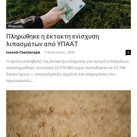
Πληρωμές
Πληρώθηκε η έκτακτη ενίσχυση
λιπασμάτων από ΥΠΑΑΤ
Ioannis Chatziarapis
-
7 Αυγούστου, 2026
0
Η πρώτη καταβολή της έκτακτης ενίσχυσης για αγορά λιπασμάτων
ολοκληρώθηκε: συνολικά 33.579.900 ευρώ πιστώθηκαν σε 67.746
δικαιούχους — επαγγελματίες αγρότες και επιχειρήσεις του
πρωτογενούς...