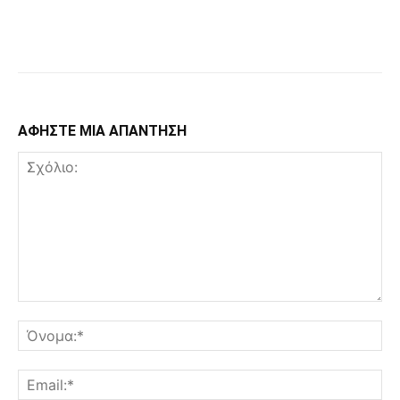
Facebook
Copy URL
ΑΦΗΣΤΕ ΜΙΑ ΑΠΑΝΤΗΣΗ
Σχόλιο:
Όν
Ema