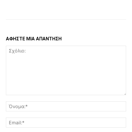
Facebook
Copy URL
ΑΦΗΣΤΕ ΜΙΑ ΑΠΑΝΤΗΣΗ
Σχόλιο:
Όν
Ema