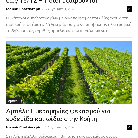
έως 15/12 – Ποιοι εξαιρούνται
Ioannis Chatziarapis
-
5 Αυγούστου, 2026
0
Οι κάτοχοι αμπελοτεμαχίων με οινοποιήσιμες ποικιλίες έχουν στη
διάθεσή τους έως τις 15 Δεκεμβρίου για να υποβάλουν ηλεκτρονικά
τη δήλωση συγκομιδής αμπελοοινικών προϊόντων για...
Αμπέλι
Αμπέλι: Ημερομηνίες ψεκασμού για
ευδεμίδα και ωίδιο στην Κρήτη
Ioannis Chatziarapis
-
4 Αυγούστου, 2026
0
Σε πλήρη εξέλιξη βρίσκεται η 3η πτήση της ευδεμίδας στους