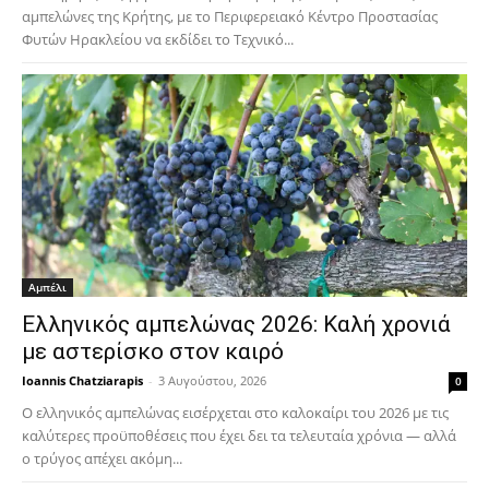
αμπελώνες της Κρήτης, με το Περιφερειακό Κέντρο Προστασίας
Φυτών Ηρακλείου να εκδίδει το Τεχνικό...
Αμπέλι
Ελληνικός αμπελώνας 2026: Καλή χρονιά
με αστερίσκο στον καιρό
Ioannis Chatziarapis
-
3 Αυγούστου, 2026
0
Ο ελληνικός αμπελώνας εισέρχεται στο καλοκαίρι του 2026 με τις
καλύτερες προϋποθέσεις που έχει δει τα τελευταία χρόνια — αλλά
ο τρύγος απέχει ακόμη...