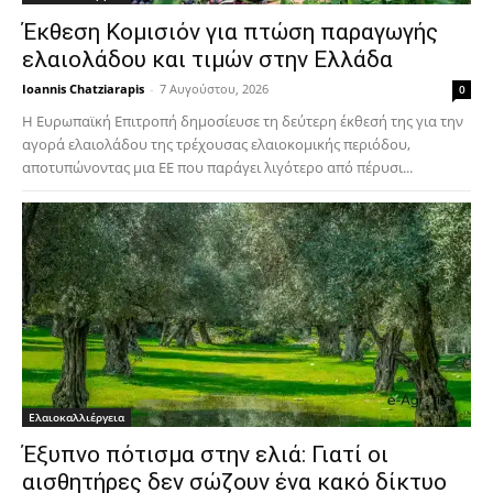
Έκθεση Κομισιόν για πτώση παραγωγής
ελαιολάδου και τιμών στην Ελλάδα
Ioannis Chatziarapis
-
7 Αυγούστου, 2026
0
Η Ευρωπαϊκή Επιτροπή δημοσίευσε τη δεύτερη έκθεσή της για την
αγορά ελαιολάδου της τρέχουσας ελαιοκομικής περιόδου,
αποτυπώνοντας μια ΕΕ που παράγει λιγότερο από πέρυσι...
Ελαιοκαλλιέργεια
Έξυπνο πότισμα στην ελιά: Γιατί οι
αισθητήρες δεν σώζουν ένα κακό δίκτυο