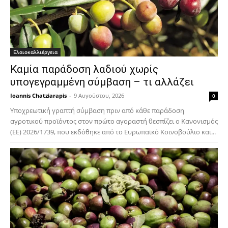
Ελαιοκαλλιέργεια
Καμία παράδοση λαδιού χωρίς
υπογεγραμμένη σύμβαση – τι αλλάζει
Ioannis Chatziarapis
-
9 Αυγούστου, 2026
0
Υποχρεωτική γραπτή σύμβαση πριν από κάθε παράδοση
αγροτικού προϊόντος στον πρώτο αγοραστή θεσπίζει ο Κανονισμός
(ΕΕ) 2026/1739, που εκδόθηκε από το Ευρωπαϊκό Κοινοβούλιο και...