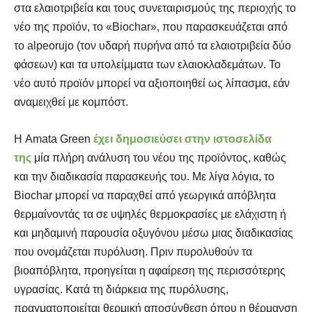
στα ελαιοτριβεία και τους συνεταιρισμούς της περιοχής το
νέο της προϊόν, το «Βiochar», που παρασκευάζεται από
το alpeorujo (τον υδαρή πυρήνα από τα ελαιοτριβεία δύο
φάσεων) και τα υπολείμματα των ελαιοκλαδεμάτων. Το
νέο αυτό προϊόν μπορεί να αξιοποιηθεί ως λίπασμα, εάν
αναμειχθεί με κομπόστ.
Η Amata Green
έχει δημοσιεύσει στην ιστοσελίδα
της
μία πλήρη ανάλυση του νέου της προϊόντος, καθώς
και την διαδικασία παρασκευής του. Με λίγα λόγια, το
Biochar μπορεί να παραχθεί από γεωργικά απόβλητα
θερμαίνοντάς τα σε υψηλές θερμοκρασίες με ελάχιστη ή
και μηδαμινή παρουσία οξυγόνου μέσω μιας διαδικασίας
που ονομάζεται πυρόλυση. Πριν πυρολυθούν τα
βιοαπόβλητα, προηγείται η αφαίρεση της περισσότερης
υγρασίας. Κατά τη διάρκεια της πυρόλυσης,
πραγματοποιείται θερμική αποσύνθεση όπου η θέρμανση