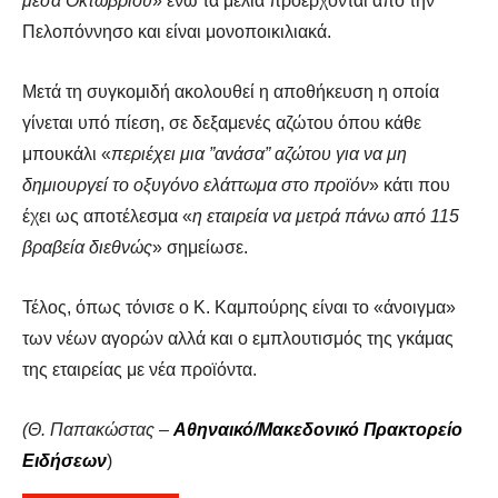
μέσα Οκτωβρίου
» ενώ τα μέλια προέρχονται από την
Πελοπόννησο και είναι μονοποικιλιακά.
Μετά τη συγκομιδή ακολουθεί η αποθήκευση η οποία
γίνεται υπό πίεση, σε δεξαμενές αζώτου όπου κάθε
μπουκάλι «
περιέχει μια ”ανάσα” αζώτου για να μη
δημιουργεί το οξυγόνο ελάττωμα στο προϊόν
» κάτι που
έχει ως αποτέλεσμα «
η εταιρεία να μετρά πάνω από 115
βραβεία διεθνώς
» σημείωσε.
Τέλος, όπως τόνισε ο Κ. Καμπούρης είναι το «άνοιγμα»
των νέων αγορών αλλά και ο εμπλουτισμός της γκάμας
της εταιρείας με νέα προϊόντα
.
(Θ. Παπακώστας –
Αθηναικό/Μακεδονικό Πρακτορείο
Ειδήσεων
)