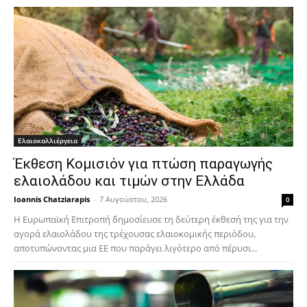
Ελαιοκαλλιέργεια
Έκθεση Κομισιόν για πτώση παραγωγής
ελαιολάδου και τιμών στην Ελλάδα
Ioannis Chatziarapis
-
7 Αυγούστου, 2026
0
Η Ευρωπαϊκή Επιτροπή δημοσίευσε τη δεύτερη έκθεσή της για την
αγορά ελαιολάδου της τρέχουσας ελαιοκομικής περιόδου,
αποτυπώνοντας μια ΕΕ που παράγει λιγότερο από πέρυσι...