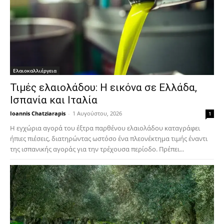
Ελαιοκαλλιέργεια
Τιμές ελαιολάδου: Η εικόνα σε Ελλάδα,
Ισπανία και Ιταλία
Ioannis Chatziarapis
-
1 Αυγούστου, 2026
1
Η εγχώρια αγορά του έξτρα παρθένου ελαιολάδου καταγράφει
ήπιες πιέσεις, διατηρώντας ωστόσο ένα πλεονέκτημα τιμής έναντι
της ισπανικής αγοράς για την τρέχουσα περίοδο. Πρέπει...