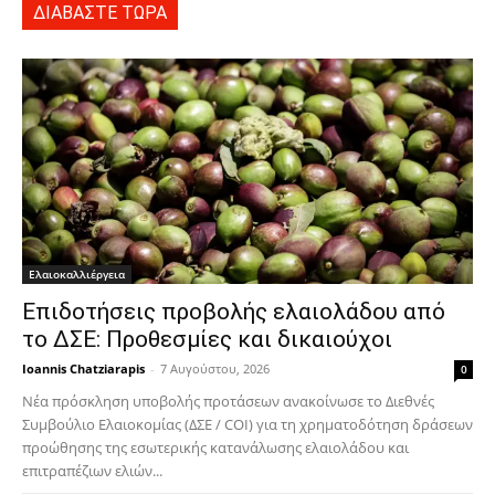
ΔΙΑΒΑΣΤΕ ΤΩΡΑ
Ελαιοκαλλιέργεια
Επιδοτήσεις προβολής ελαιολάδου από
το ΔΣΕ: Προθεσμίες και δικαιούχοι
Ioannis Chatziarapis
-
7 Αυγούστου, 2026
0
Νέα πρόσκληση υποβολής προτάσεων ανακοίνωσε το Διεθνές
Συμβούλιο Ελαιοκομίας (ΔΣΕ / COI) για τη χρηματοδότηση δράσεων
προώθησης της εσωτερικής κατανάλωσης ελαιολάδου και
επιτραπέζιων ελιών...