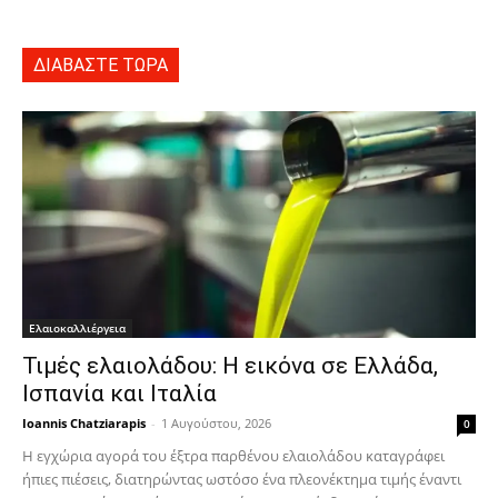
ΔΙΑΒΑΣΤΕ ΤΩΡΑ
Ελαιοκαλλιέργεια
Τιμές ελαιολάδου: Η εικόνα σε Ελλάδα,
Ισπανία και Ιταλία
Ioannis Chatziarapis
-
1 Αυγούστου, 2026
0
Η εγχώρια αγορά του έξτρα παρθένου ελαιολάδου καταγράφει
ήπιες πιέσεις, διατηρώντας ωστόσο ένα πλεονέκτημα τιμής έναντι