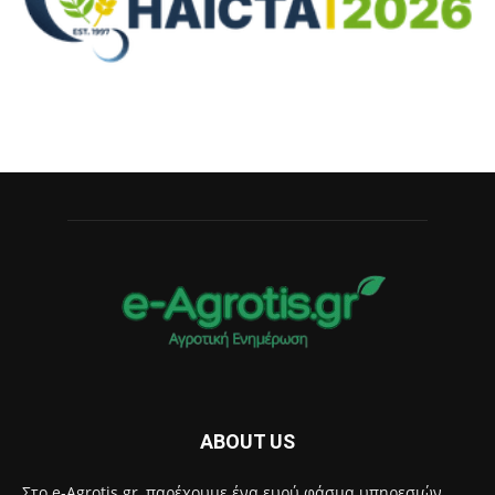
ABOUT US
Στο e-Agrotis.gr, παρέχουμε ένα ευρύ φάσμα υπηρεσιών