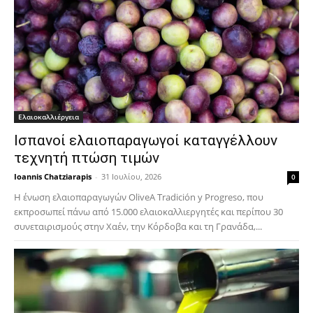
Ελαιοκαλλιέργεια
Ισπανοί ελαιοπαραγωγοί καταγγέλλουν
τεχνητή πτώση τιμών
Ioannis Chatziarapis
-
31 Ιουλίου, 2026
0
Η ένωση ελαιοπαραγωγών OliveA Tradición y Progreso, που
εκπροσωπεί πάνω από 15.000 ελαιοκαλλιεργητές και περίπου 30
συνεταιρισμούς στην Χαέν, την Κόρδοβα και τη Γρανάδα,...