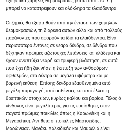
εξαιρετικά χαμηλές θερμοκρασίες (κάτω από -10 °C)
μπορεί να καταστρέψουν και ολόκληρα τα ελαιόδεντρα.
Οι ζημιές θα εξαρτηθούν από την ένταση των χαμηλών
θερμοκρασιών, τη διάρκεια αυτών αλλά και από πολλούς
παράγοντες που αφορούν τα ίδια τα ελαιόδεντρα. Είναι
περισσότερο έντονες σε νεαρά δένδρα, σε δένδρα που
δέχτηκαν πρώιμες αζωτούχες λιπάνσεις και κλάδεμα και
έχουν αναπτύξει νεαρή και τρυφερή βλάστηση, σε αυτά
που έχει ήδη ξεκινήσει η έκπτυξη των ανθοφόρων
οφθαλμών, στα δέντρα σε μεγάλα υψόμετρα και με
βορεινή έκθεση. Επίσης δένδρα εξασθενημένα από
μεγάλη παραγωγή, από ασθένειες και από έλλειψη
θρεπτικών στοιχείων, κυρίως καλίου και βορίου. Τέλος ό
κίνδυνος είναι μεγαλύτερος για τις ευαίσθητες στον
παγετό πρώιμες ποικιλίες όπως η Κορωνέικη και η
Μεγαρείτικη. Αντίθετα οι ποικιλίες Μαστοειδής,
Μαρώνειας, Μανάκι, Χαλκιδικής και Μαυρελιά είναι