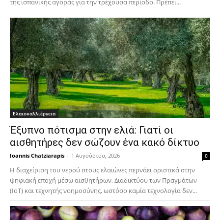
της ισπανικής αγοράς για την τρέχουσα περίοδο. Πρέπει...
Ελαιοκαλλιέργεια
Έξυπνο πότισμα στην ελιά: Γιατί οι
αισθητήρες δεν σώζουν ένα κακό δίκτυο
Ioannis Chatziarapis
-
1 Αυγούστου, 2026
0
Η διαχείριση του νερού στους ελαιώνες περνάει οριστικά στην
ψηφιακή εποχή μέσω αισθητήρων, Διαδικτύου των Πραγμάτων
(IoT) και τεχνητής νοημοσύνης, ωστόσο καμία τεχνολογία δεν...