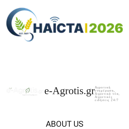
e-Agrotis.gr
Αγροτική
ενημέρωση,
Aγροτικά νέα,
Aγροτικές
ειδήσεις 24/7
ABOUT US