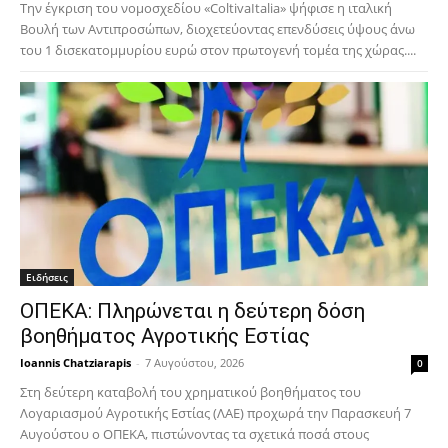
Την έγκριση του νομοσχεδίου «ColtivaItalia» ψήφισε η ιταλική
Βουλή των Αντιπροσώπων, διοχετεύοντας επενδύσεις ύψους άνω
του 1 δισεκατομμυρίου ευρώ στον πρωτογενή τομέα της χώρας....
Ειδήσεις
ΟΠΕΚΑ: Πληρώνεται η δεύτερη δόση
βοηθήματος Αγροτικής Εστίας
Ioannis Chatziarapis
-
7 Αυγούστου, 2026
0
Στη δεύτερη καταβολή του χρηματικού βοηθήματος του
Λογαριασμού Αγροτικής Εστίας (ΛΑΕ) προχωρά την Παρασκευή 7
Αυγούστου ο ΟΠΕΚΑ, πιστώνοντας τα σχετικά ποσά στους