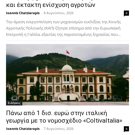
και έκτακτη ενίσχυση αγροτών
Ioannis Chatziarapis
-
8 Αυγούστου, 2026
0
Την άμεση ενεργοποίηση των μηχανισμών ευελιξίας της Κοινής
Αγροτικής Πολιτικής (ΚΑΠ) ζήτησε επίσημα από την Ευρωπαϊκή
Επιτροπή η Γαλλία, εξαιτίας της παρατεταμένης ξηρασίας που...
Ειδήσεις
Πάνω από 1 δισ. ευρώ στην ιταλική
γεωργία με το νομοσχέδιο «ColtivaItalia»
Ioannis Chatziarapis
-
7 Αυγούστου, 2026
0