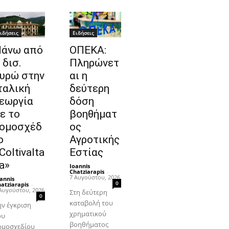
ιδήσεις
Ειδήσεις
άνω από
ΟΠΕΚΑ:
 δισ.
Πληρώνετ
υρώ στην
αι η
ταλική
δεύτερη
εωργία
δόση
ε το
βοηθήματ
ομοσχέδ
ος
ο
Αγροτικής
ColtivaIta
Εστίας
ia»
Ioannis
Chatziarapis
-
7 Αυγούστου, 2026
annis
0
atziarapis
-
Αυγούστου, 2026
Στη δεύτερη
0
καταβολή του
ην έγκριση
χρηματικού
ου
βοηθήματος
ομοσχεδίου