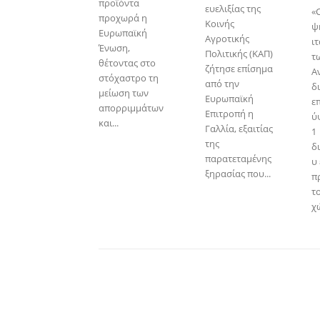
προϊόντα
ευελιξίας της
«C
προχωρά η
Κοινής
ψ
Ευρωπαϊκή
Αγροτικής
ι
Ένωση,
Πολιτικής (ΚΑΠ)
τ
θέτοντας στο
ζήτησε επίσημα
Α
στόχαστρο τη
από την
δ
μείωση των
Ευρωπαϊκή
ε
απορριμμάτων
Επιτροπή η
ύ
και...
Γαλλία, εξαιτίας
1
της
δ
παρατεταμένης
υ
ξηρασίας που...
π
τ
χώ
Facebook
Copy URL