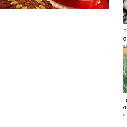
Β
σ
8 
Γ
ά
8 