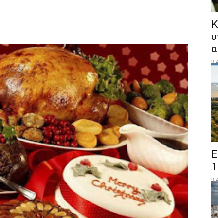
Κ
υ
α
9 
Ε
1
9 