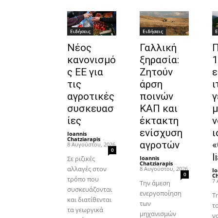
Ειδήσεις
Ειδήσεις
Ε
Νέος
Γαλλική
Π
κανονισμό
ξηρασία:
1
ς ΕΕ για
Ζητούν
ε
τις
άρση
ι
αγροτικές
ποινών
γ
συσκευασ
ΚΑΠ και
μ
ίες
έκτακτη
ν
ενίσχυση
ι
Ioannis
Chatziarapis
-
αγροτών
«
8 Αυγούστου, 2026
0
l
Σε ριζικές
Ioannis
Chatziarapis
-
αλλαγές στον
8 Αυγούστου, 2026
Io
0
Ch
τρόπο που
7 
Την άμεση
συσκευάζονται
ενεργοποίηση
Τ
και διατίθενται
των
τ
τα γεωργικά
μηχανισμών
ν