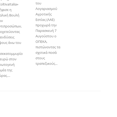
του
oltivaItalia»
Λογαριασμού
ήφισε η
Αγροτικής
ταλική Βουλή
Εστίας (ΛΑΕ)
ων
προχωρά την
ντιπροσώπων,
Παρασκευή 7
ιοχετεύοντας
Αυγούστου ο
πενδύσεις
ΟΠΕΚΑ,
ψους άνω του
πιστώνοντας τα
σχετικά ποσά
ισεκατομμυρίο
στους
 ευρώ στον
τραπεζικούς...
ρωτογενή
ομέα της
ρας....