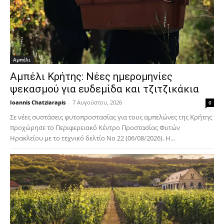
Αμπέλι
Αμπέλι Κρήτης: Νέες ημερομηνίες
ψεκασμού για ευδεμίδα και τζιτζικάκια
Ioannis Chatziarapis
-
7 Αυγούστου, 2026
0
Σε νέες συστάσεις φυτοπροστασίας για τους αμπελώνες της Κρήτης
προχώρησε το Περιφερειακό Κέντρο Προστασίας Φυτών
Ηρακλείου με το τεχνικό δελτίο Νο 22 (06/08/2026). Η...