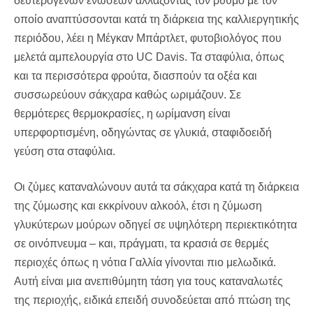
δευτερογενών ενώσεων αλλάζοντας τον ρυθμό με τον
οποίο αναπτύσσονται κατά τη διάρκεια της καλλιεργητικής
περιόδου, λέει η Μέγκαν Μπάρτλετ, φυτοβιολόγος που
μελετά αμπελουργία στο UC Davis. Τα σταφύλια, όπως
και τα περισσότερα φρούτα, διασπούν τα οξέα και
συσσωρεύουν σάκχαρα καθώς ωριμάζουν. Σε
θερμότερες θερμοκρασίες, η ωρίμανση είναι
υπερφορτισμένη, οδηγώντας σε γλυκιά, σταφιδοειδή
γεύση στα σταφύλια.
Οι ζύμες καταναλώνουν αυτά τα σάκχαρα κατά τη διάρκεια
της ζύμωσης και εκκρίνουν αλκοόλ, έτσι η ζύμωση
γλυκύτερων μούρων οδηγεί σε υψηλότερη περιεκτικότητα
σε οινόπνευμα – και, πράγματι, τα κρασιά σε θερμές
περιοχές όπως η νότια Γαλλία γίνονται πιο μελωδικά.
Αυτή είναι μια ανεπιθύμητη τάση για τους καταναλωτές
της περιοχής, ειδικά επειδή συνοδεύεται από πτώση της