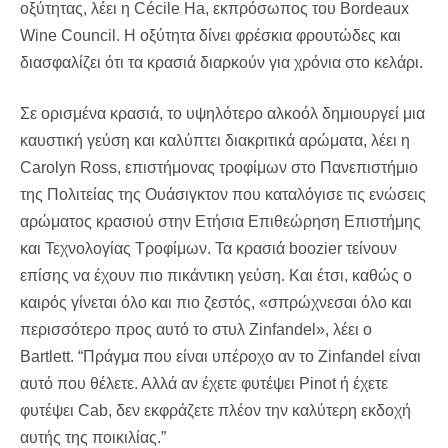
οξύτητας, λέει η Cécile Ha, εκπρόσωπος του Bordeaux
Wine Council. Η οξύτητα δίνει φρέσκια φρουτώδες και
διασφαλίζει ότι τα κρασιά διαρκούν για χρόνια στο κελάρι.
Σε ορισμένα κρασιά, το υψηλότερο αλκοόλ δημιουργεί μια
καυστική γεύση και καλύπτει διακριτικά αρώματα, λέει η
Carolyn Ross, επιστήμονας τροφίμων στο Πανεπιστήμιο
της Πολιτείας της Ουάσιγκτον που καταλόγισε τις ενώσεις
αρώματος κρασιού στην Ετήσια Επιθεώρηση Επιστήμης
και Τεχνολογίας Τροφίμων. Τα κρασιά boozier τείνουν
επίσης να έχουν πιο πικάντικη γεύση. Και έτσι, καθώς ο
καιρός γίνεται όλο και πιο ζεστός, «σπρώχνεσαι όλο και
περισσότερο προς αυτό το στυλ Zinfandel», λέει ο
Bartlett. “Πράγμα που είναι υπέροχο αν το Zinfandel είναι
αυτό που θέλετε. Αλλά αν έχετε φυτέψει Pinot ή έχετε
φυτέψει Cab, δεν εκφράζετε πλέον την καλύτερη εκδοχή
αυτής της ποικιλίας.”