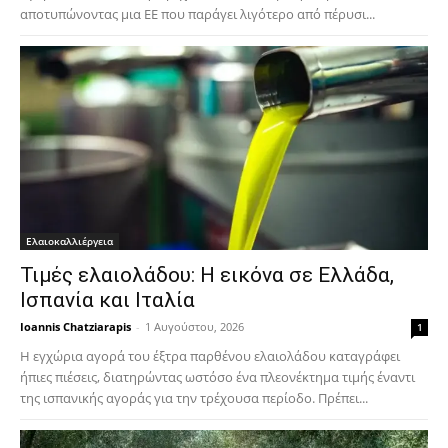
αποτυπώνοντας μια ΕΕ που παράγει λιγότερο από πέρυσι...
Ελαιοκαλλιέργεια
Τιμές ελαιολάδου: Η εικόνα σε Ελλάδα,
Ισπανία και Ιταλία
Ioannis Chatziarapis
-
1 Αυγούστου, 2026
1
Η εγχώρια αγορά του έξτρα παρθένου ελαιολάδου καταγράφει
ήπιες πιέσεις, διατηρώντας ωστόσο ένα πλεονέκτημα τιμής έναντι
της ισπανικής αγοράς για την τρέχουσα περίοδο. Πρέπει...