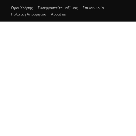
Όροι Χρήσης
Συνεργαστείτε μαζί μας
Επικοινωνία
Πολιτική Απορρήτου
About us