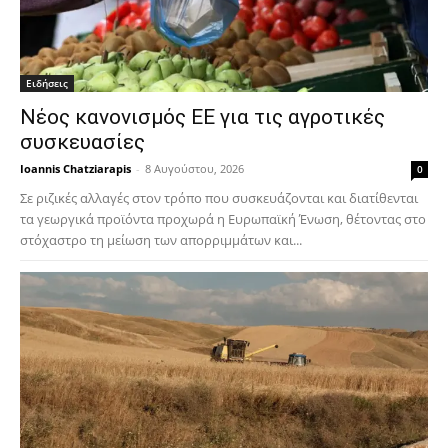
Ειδήσεις
Νέος κανονισμός ΕΕ για τις αγροτικές
συσκευασίες
Ioannis Chatziarapis
-
8 Αυγούστου, 2026
0
Σε ριζικές αλλαγές στον τρόπο που συσκευάζονται και διατίθενται
τα γεωργικά προϊόντα προχωρά η Ευρωπαϊκή Ένωση, θέτοντας στο
στόχαστρο τη μείωση των απορριμμάτων και...