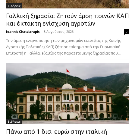
Ειδήσεις
Γαλλική ξηρασία: Ζητούν άρση ποινών ΚΑΠ
και έκτακτη ενίσχυση αγροτών
Ioannis Chatziarapis
-
8 Αυγούστου, 2026
0
Την άμεση ενεργοποίηση των μηχανισμών ευελιξίας της Κοινής
Αγροτικής Πολιτικής (ΚΑΠ) ζήτησε επίσημα από την Ευρωπαϊκή
Επιτροπή η Γαλλία, εξαιτίας της παρατεταμένης ξηρασίας που...
Ειδήσεις
Πάνω από 1 δισ. ευρώ στην ιταλική