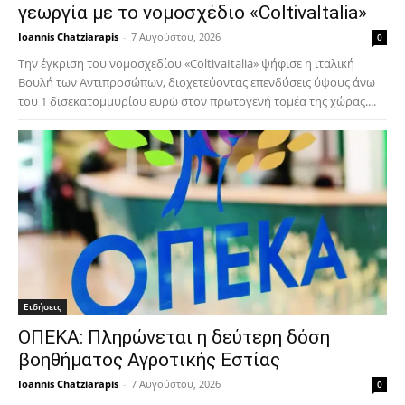
γεωργία με το νομοσχέδιο «ColtivaItalia»
Ioannis Chatziarapis
-
7 Αυγούστου, 2026
0
Την έγκριση του νομοσχεδίου «ColtivaItalia» ψήφισε η ιταλική
Βουλή των Αντιπροσώπων, διοχετεύοντας επενδύσεις ύψους άνω
του 1 δισεκατομμυρίου ευρώ στον πρωτογενή τομέα της χώρας....
Ειδήσεις
ΟΠΕΚΑ: Πληρώνεται η δεύτερη δόση
βοηθήματος Αγροτικής Εστίας
Ioannis Chatziarapis
-
7 Αυγούστου, 2026
0