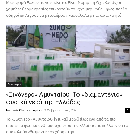
Μεταφορά Ξύλων με Αυτοκίνητο: Είναι Νόμιμη ή Όχι; Καθώς οι
χαμηλές θερμοκρασίες επικρατούν τους χειμερινούς μήνες, πολλοί
οδηγοί επιλέγουν να μεταφέρουν καυσόξυλα με το αυτοκίνητό...
Διάφορα
«Ξινόνερο» Αμυνταίου: Το «διαμαντένιο»
φυσικό νερό της Ελλάδας
Ioannis Chatziarapis
-
3 Φεβρουαρίου, 2025
0
Το «Ξινόνερο» Αμυνταίου έχει καθιερωθεί ως ένα από τα πιο
ιδιαίτερα φυσικά ανθρακούχα νερά της Ελλάδας, με πολλούς να το
αποκαλούν «διαμαντένιο» χάρη στην...