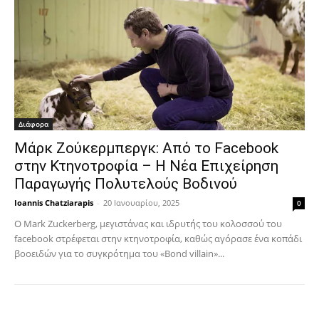
Διάφορα
Μάρκ Ζούκερμπεργκ: Από το Facebook
στην Κτηνοτροφία – Η Νέα Επιχείρηση
Παραγωγής Πολυτελούς Βοδινού
Ioannis Chatziarapis
-
20 Ιανουαρίου, 2025
0
Ο Mark Zuckerberg, μεγιστάνας και ιδρυτής του κολοσσού του
facebook στρέφεται στην κτηνοτροφία, καθώς αγόρασε ένα κοπάδι
βοοειδών για το συγκρότημα του «Bond villain»...