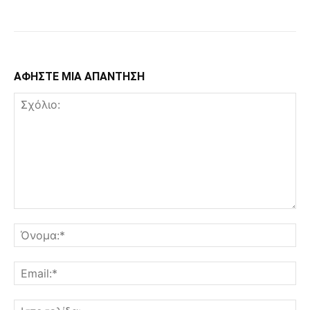
Facebook
Copy URL
ΑΦΗΣΤΕ ΜΙΑ ΑΠΑΝΤΗΣΗ
Σχόλιο:
Όν
Ema
Ισ