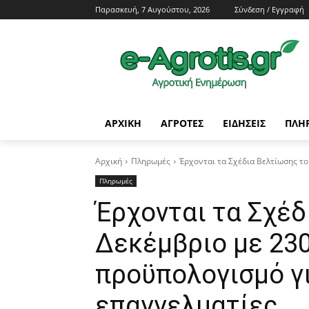
Παρασκευή, 7 Αυγούστου, 2026
Σύνδεση / Εγγραφή
ΑΡΧΙΚΗ
AΓΡΟΤΕΣ
ΕΙΔΗΣΕΙΣ
ΠΛΗ
Αρχική
Πληρωμές
Έρχονται τα Σχέδια Βελτίωσης το
Πληρωμές
Έρχονται τα Σχέδ
Δεκέμβριο με 230
προϋπολογισμό γ
επαγγελματίες