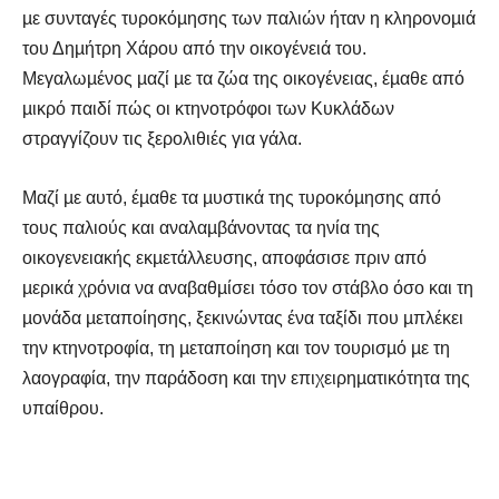
µε συνταγές τυροκόµησης των παλιών ήταν η κληρονοµιά
του Δηµήτρη Χάρου από την οικογένειά του.
Μεγαλωµένος µαζί µε τα ζώα της οικογένειας, έµαθε από
µικρό παιδί πώς οι κτηνοτρόφοι των Κυκλάδων
στραγγίζουν τις ξερολιθιές για γάλα.
Μαζί µε αυτό, έµαθε τα µυστικά της τυροκόµησης από
τους παλιούς και αναλαµβάνοντας τα ηνία της
οικογενειακής εκµετάλλευσης, αποφάσισε πριν από
µερικά χρόνια να αναβαθµίσει τόσο τον στάβλο όσο και τη
µονάδα µεταποίησης, ξεκινώντας ένα ταξίδι που µπλέκει
την κτηνοτροφία, τη µεταποίηση και τον τουρισµό µε τη
λαογραφία, την παράδοση και την επιχειρηµατικότητα της
υπαίθρου.