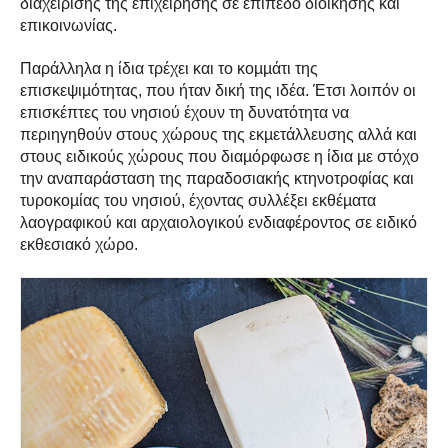
διαχείρισης της επιχείρησης σε επίπεδο διοίκησης και
επικοινωνίας.
Παράλληλα η ίδια τρέχει και το κοµµάτι της
επισκεψιµότητας, που ήταν δική της ιδέα. Έτσι λοιπόν οι
επισκέπτες του νησιού έχουν τη δυνατότητα να
περιηγηθούν στους χώρους της εκµετάλλευσης αλλά και
στους ειδικούς χώρους που διαµόρφωσε η ίδια µε στόχο
την αναπαράσταση της παραδοσιακής κτηνοτροφίας και
τυροκοµίας του νησιού, έχοντας συλλέξει εκθέµατα
λαογραφικού και αρχαιολογικού ενδιαφέροντος σε ειδικό
εκθεσιακό χώρο.