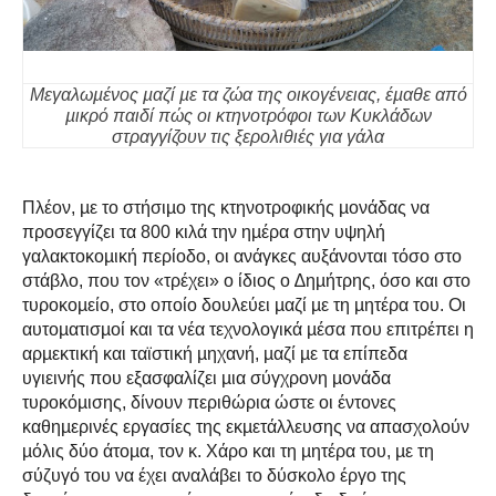
Μεγαλωµένος µαζί µε τα ζώα της οικογένειας, έµαθε από
µικρό παιδί πώς οι κτηνοτρόφοι των Κυκλάδων
στραγγίζουν τις ξερολιθιές για γάλα
Πλέον, µε το στήσιµο της κτηνοτροφικής µονάδας να
προσεγγίζει τα 800 κιλά την ηµέρα στην υψηλή
γαλακτοκοµική περίοδο, οι ανάγκες αυξάνονται τόσο στο
στάβλο, που τον «τρέχει» ο ίδιος ο ∆ηµήτρης, όσο και στο
τυροκοµείο, στο οποίο δουλεύει µαζί µε τη µητέρα του. Οι
αυτοµατισµοί και τα νέα τεχνολογικά µέσα που επιτρέπει η
αρµεκτική και ταϊστική µηχανή, µαζί µε τα επίπεδα
υγιεινής που εξασφαλίζει µια σύγχρονη µονάδα
τυροκόµισης, δίνουν περιθώρια ώστε οι έντονες
καθηµερινές εργασίες της εκµετάλλευσης να απασχολούν
µόλις δύο άτοµα, τον κ. Χάρο και τη µητέρα του, µε τη
σύζυγό του να έχει αναλάβει το δύσκολο έργο της