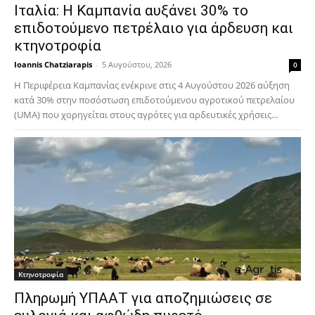
Ιταλία: Η Καμπανία αυξάνει 30% το
επιδοτούμενο πετρέλαιο για άρδευση και
κτηνοτροφία
Ioannis Chatziarapis
-
5 Αυγούστου, 2026
0
Η Περιφέρεια Καμπανίας ενέκρινε στις 4 Αυγούστου 2026 αύξηση
κατά 30% στην ποσόστωση επιδοτούμενου αγροτικού πετρελαίου
(UMA) που χορηγείται στους αγρότες για αρδευτικές χρήσεις...
Κτηνοτροφία
Πληρωμή ΥΠΑΑΤ για αποζημιώσεις σε