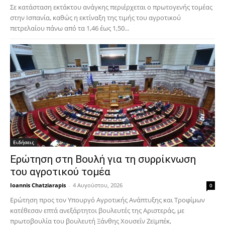
Σε κατάσταση εκτάκτου ανάγκης περιέρχεται ο πρωτογενής τομέας
στην Ισπανία, καθώς η εκτίναξη της τιμής του αγροτικού
πετρελαίου πάνω από τα 1,46 έως 1,50...
Ειδήσεις
Ερώτηση στη Βουλή για τη συρρίκνωση
του αγροτικού τομέα
Ioannis Chatziarapis
-
4 Αυγούστου, 2026
0
Ερώτηση προς τον Υπουργό Αγροτικής Ανάπτυξης και Τροφίμων
κατέθεσαν επτά ανεξάρτητοι βουλευτές της Αριστεράς, με
πρωτοβουλία του βουλευτή Ξάνθης Χουσεΐν Ζεϊμπέκ,