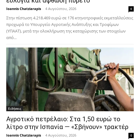
ευλογιά και αφθώδη πυρετό
Ioannis Chatziarapis
-
4 Αυγούστου, 2026
0
Στην πίστωση 4.218.469 ευρώ σε 176 κτηνοτροφικές εκμεταλλεύσεις
προχωρά το Υπουργείο Αγροτικής Ανάπτυξης και Τροφίμων
(ΥΠΑΑΤ), μετά την ολοκλήρωση της καταχώρισης των στοιχείων
από...
Ειδήσεις
Αγροτικό πετρέλαιο: Στα 1,50 ευρώ το
λίτρο στην Ισπανία — «Σβήνουν» τρακτέρ
Ioannis Chatziarapis
-
4 Αυγούστου, 2026
0