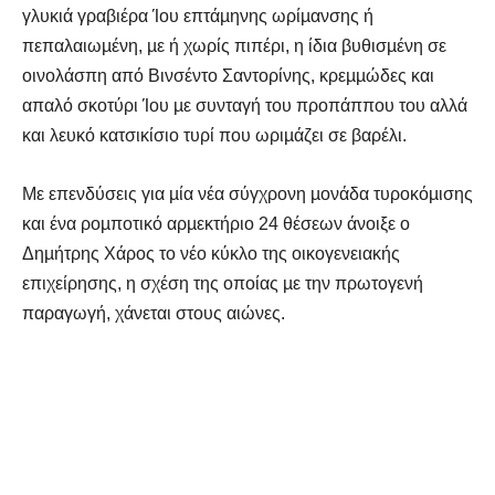
γλυκιά γραβιέρα Ίου επτάµηνης ωρίµανσης ή
πεπαλαιωµένη, µε ή χωρίς πιπέρι, η ίδια βυθισµένη σε
οινολάσπη από Βινσέντο Σαντορίνης, κρεµµώδες και
απαλό σκοτύρι Ίου µε συνταγή του προπάππου του αλλά
και λευκό κατσικίσιο τυρί που ωριµάζει σε βαρέλι.
Με επενδύσεις για µία νέα σύγχρονη µονάδα τυροκόµισης
και ένα ροµποτικό αρµεκτήριο 24 θέσεων άνοιξε ο
Δηµήτρης Χάρος το νέο κύκλο της οικογενειακής
επιχείρησης, η σχέση της οποίας µε την πρωτογενή
παραγωγή, χάνεται στους αιώνες.