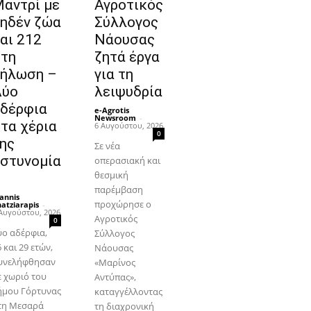
αντρί με
Αγροτικός
ηδέν ζώα
Σύλλογος
αι 212
Νάουσας
τη
ζητά έργα
ήλωση –
για τη
Δύο
λειψυδρία
δέρφια
e-Agrotis
Newsroom
-
τα χέρια
6 Αυγούστου, 2026
0
ης
Σε νέα
στυνομία
οπερασιακή και
θεσμική
παρέμβαση
annis
προχώρησε ο
atziarapis
-
Αυγούστου, 2026
Αγροτικός
0
ύο αδέρφια,
Σύλλογος
 και 29 ετών,
Νάουσας
υνελήφθησαν
«Μαρίνος
ε χωριό του
Αντύπας»,
ήμου Γόρτυνας
καταγγέλλοντας
τη Μεσαρά
τη διαχρονική