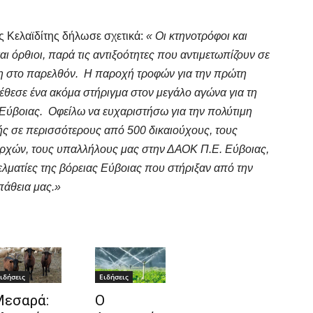
ς Κελαϊδίτης δήλωσε σχετικά:
« Οι κτηνοτρόφοι και
 όρθιοι, παρά τις αντιξοότητες που αντιμετωπίζουν σε
η στο παρελθόν. Η παροχή τροφών για την πρώτη
θεσε ένα ακόμα στήριγμα στον μεγάλο αγώνα για τη
Εύβοιας. Οφείλω να ευχαριστήσω για την πολύτιμη
ής σε περισσότερους από 500 δικαιούχους, τους
ρχών, τους υπαλλήλους μας στην ΔΑΟΚ Π.Ε. Εύβοιας,
ελματίες της βόρειας Εύβοιας που στήριξαν από την
πάθεια μας.»
ιδήσεις
Ειδήσεις
εσαρά:
Ο