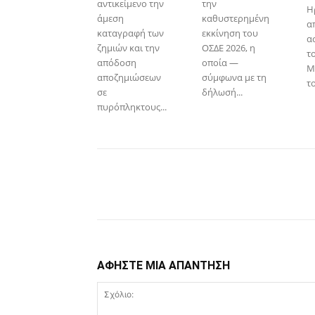
αντικείμενο την
την
Η
άμεση
καθυστερημένη
α
καταγραφή των
εκκίνηση του
α
ζημιών και την
ΟΣΔΕ 2026, η
τ
απόδοση
οποία —
Μ
αποζημιώσεων
σύμφωνα με τη
το
σε
δήλωσή...
πυρόπληκτους...
Facebook
Copy URL
ΑΦΗΣΤΕ ΜΙΑ ΑΠΑΝΤΗΣΗ