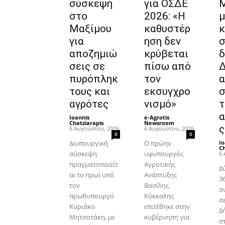
σύσκεψη
για ΟΣΔΕ
Μ
στο
2026: «Η
μ
Μαξίμου
καθυστέρ
κ
για
ηση δεν
σ
αποζημιώ
κρύβεται
δ
σεις σε
πίσω από
πυρόπληκ
τον
α
τους και
εκσυγχρο
σ
αγρότες
νισμό»
τ
α
Ioannis
e-Agrotis
Chatziarapis
-
Newsroom
-
ς
6 Αυγούστου, 2026
6 Αυγούστου, 2026
0
0
Διυπουργική
Ο πρώην
Io
Ch
σύσκεψη
υφυπουργός
6 
πραγματοποιείτ
Αγροτικής
Δ
αι το πρωί υπό
Ανάπτυξης
36
τον
Βασίλης
σ
πρωθυπουργό
Κόκκαλης
σ
Κυριάκο
επιτέθηκε στην
Δ
Μητσοτάκη, με
κυβέρνηση για
σ