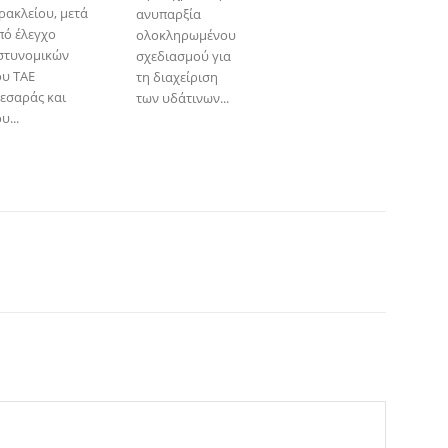
ρακλείου, μετά
ανυπαρξία
πό έλεγχο
ολοκληρωμένου
στυνομικών
σχεδιασμού για
ου ΤΑΕ
τη διαχείριση
εσαράς και
των υδάτινων...
υ...