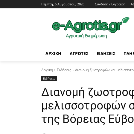
Πέμπτη, 6 Αυγούστου, 2026
Σύνδεση / Εγγραφή
A
ΑΡΧΙΚΗ
AΓΡΟΤΕΣ
ΕΙΔΗΣΕΙΣ
ΠΛΗ
Αρχική
Ειδήσεις
Διανομή ζωοτροφών και μελισσοτρ
Ειδήσεις
Διανομή ζωοτροφ
μελισσοτροφών σ
της Βόρειας Εύβο