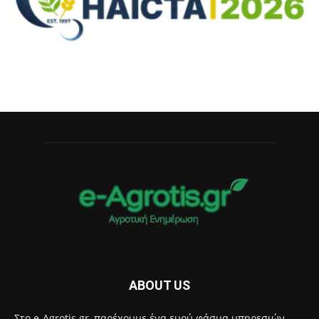
ABOUT US
Στο e-Agrotis.gr, παρέχουμε ένα ευρύ φάσμα υπηρεσιών