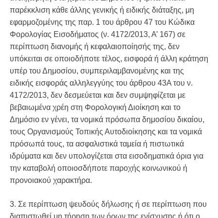
παρέκκλιση κάθε άλλης γενικής ή ειδικής διάταξης, μη
εφαρμοζομένης της παρ. 1 του άρθρου 47 του Κώδικα
Φορολογίας Εισοδήματος (ν. 4172/2013, Α’ 167) σε
περίπτωση διανομής ή κεφαλαιοποίησής της, δεν
υπόκειται σε οποιοδήποτε τέλος, εισφορά ή άλλη κράτηση
υπέρ του Δημοσίου, συμπεριλαμβανομένης και της
ειδικής εισφοράς αλληλεγγύης του άρθρου 43Α του ν.
4172/2013, δεν δεσμεύεται και δεν συμψηφίζεται με
βεβαιωμένα χρέη στη Φορολογική Διοίκηση και το
Δημόσιο εν γένει, τα νομικά πρόσωπα δημοσίου δικαίου,
τους Οργανισμούς Τοπικής Αυτοδιοίκησης και τα νομικά
πρόσωπά τους, τα ασφαλιστικά ταμεία ή πιστωτικά
ιδρύματα και δεν υπολογίζεται στα εισοδηματικά όρια για
την καταβολή οποιοσδήποτε παροχής κοινωνικού ή
προνοιακού χαρακτήρα.
3. Σε περίπτωση ψευδούς δήλωσης ή σε περίπτωση που
διαπιστωθεί μη τήρηση των όρων της ενίσχυσης ή ότι ο