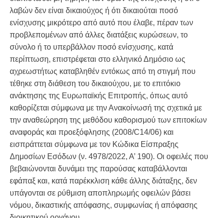
λαβών δεν είναι δικαιούχος ή ότι δικαιούται ποσό
ενίσχυσης μικρότερο από αυτό που έλαβε, πέραν των
προβλεπομένων από άλλες διατάξεις κυρώσεων, το
σύνολο ή το υπερβάλλον ποσό ενίσχυσης, κατά
περίπτωση, επιστρέφεται στο ελληνικό Δημόσιο ως
αχρεωστήτως καταβληθέν εντόκως από τη στιγμή που
τέθηκε στη διάθεση του δικαιούχου, με το επιτόκιο
ανάκτησης της Ευρωπαϊκής Επιτροπής, όπως αυτό
καθορίζεται σύμφωνα με την Ανακοίνωσή της σχετικά με
την αναθεώρηση της μεθόδου καθορισμού των επιτοκίων
αναφοράς και προεξόφλησης (2008/C14/06) και
εισπράττεται σύμφωνα με τον Κώδικα Είσπραξης
Δημοσίων Εσόδων (ν. 4978/2022, Α’ 190). Οι οφειλές που
βεβαιώνονται δυνάμει της παρούσας καταβάλλονται
εφάπαξ και, κατά παρέκκλιση κάθε άλλης διάταξης, δεν
υπάγονται σε ρύθμιση αποπληρωμής οφειλών βάσει
νόμου, δικαστικής απόφασης, συμφωνίας ή απόφασης
διοικητικού οργάνου.