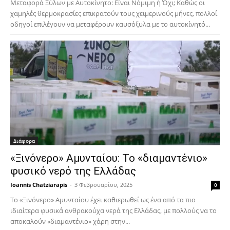
Μεταφορά Ξύλων με Αυτοκίνητο: Είναι Νόμιμη ή Όχι; Καθώς οι
χαμηλές θερμοκρασίες επικρατούν τους χειμερινούς μήνες, πολλοί
οδηγοί επιλέγουν να μεταφέρουν καυσόξυλα με το αυτοκίνητό...
Διάφορα
«Ξινόνερο» Αμυνταίου: Το «διαμαντένιο»
φυσικό νερό της Ελλάδας
Ioannis Chatziarapis
-
3 Φεβρουαρίου, 2025
0
Το «Ξινόνερο» Αμυνταίου έχει καθιερωθεί ως ένα από τα πιο
ιδιαίτερα φυσικά ανθρακούχα νερά της Ελλάδας, με πολλούς να το
αποκαλούν «διαμαντένιο» χάρη στην...