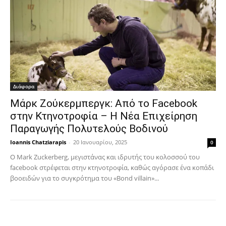
Διάφορα
Μάρκ Ζούκερμπεργκ: Από το Facebook
στην Κτηνοτροφία – Η Νέα Επιχείρηση
Παραγωγής Πολυτελούς Βοδινού
Ioannis Chatziarapis
-
20 Ιανουαρίου, 2025
0
Ο Mark Zuckerberg, μεγιστάνας και ιδρυτής του κολοσσού του
facebook στρέφεται στην κτηνοτροφία, καθώς αγόρασε ένα κοπάδι
βοοειδών για το συγκρότημα του «Bond villain»...
Facebook
Copy URL