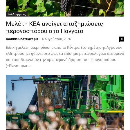
Καλλιέργειες
Μελέτη ΚΕΑ ανοίγει αποζημιώσεις
περονοσπόρου στο Παγγαίο
Ioannis Chatziarapis
-
6 Αυγούστου, 2026
0
Ειδική μελέτη τεκμηρίωσης από τα Κέντρα Εξυπηρέτησης Αγροτών
«Μητρούσης» φέρνει στο φως τα επίσημα μετεωρολογικά δεδομένα
που αποδεικνύουν την πρωτοφανή έξαρση του περονοσπόρου
(*Plasmopara...