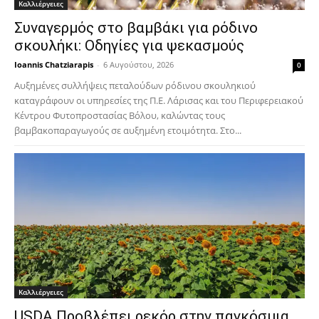
Καλλιέργειες
Συναγερμός στο βαμβάκι για ρόδινο
σκουλήκι: Οδηγίες για ψεκασμούς
Ioannis Chatziarapis
-
6 Αυγούστου, 2026
0
Αυξημένες συλλήψεις πεταλούδων ρόδινου σκουληκιού
καταγράφουν οι υπηρεσίες της Π.Ε. Λάρισας και του Περιφερειακού
Κέντρου Φυτοπροστασίας Βόλου, καλώντας τους
βαμβακοπαραγωγούς σε αυξημένη ετοιμότητα. Στο...
Καλλιέργειες
USDA Προβλέπει ρεκόρ στην παγκόσμια