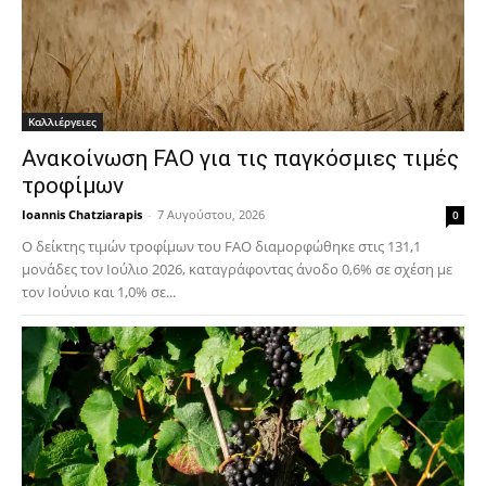
Καλλιέργειες
Ανακοίνωση FAO για τις παγκόσμιες τιμές
τροφίμων
Ioannis Chatziarapis
-
7 Αυγούστου, 2026
0
Ο δείκτης τιμών τροφίμων του FAO διαμορφώθηκε στις 131,1
μονάδες τον Ιούλιο 2026, καταγράφοντας άνοδο 0,6% σε σχέση με
τον Ιούνιο και 1,0% σε...