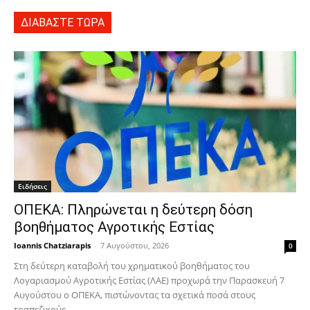
ΔΙΑΒΑΣΤΕ ΤΩΡΑ
Ειδήσεις
ΟΠΕΚΑ: Πληρώνεται η δεύτερη δόση
βοηθήματος Αγροτικής Εστίας
Ioannis Chatziarapis
-
7 Αυγούστου, 2026
0
Στη δεύτερη καταβολή του χρηματικού βοηθήματος του
Λογαριασμού Αγροτικής Εστίας (ΛΑΕ) προχωρά την Παρασκευή 7
Αυγούστου ο ΟΠΕΚΑ, πιστώνοντας τα σχετικά ποσά στους
τραπεζικούς...