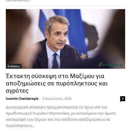
Ειδήσεις
Έκτακτη σύσκεψη στο Μαξίμου για
αποζημιώσεις σε πυρόπληκτους και
αγρότες
Ioannis Chatziarapis
-
6 Αυγούστου, 2026
0
Διυπουργική σύσκεψη πραγματοποιείται το πρωί υπό τον
πρωθυπουργό Κυριάκο Μητσοτάκη, με αντικείμενο την άμεση
καταγραφή των ζημιών και την απόδοση αποζημιώσεων σε
πυρόπληκτους...