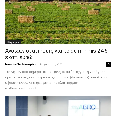
Πληρωμές
Άνοιξαν οι αιτήσεις για το de minimis 24,6
εκατ. ευρώ
Ioannis Chatziarapis
-
6 Αυγούστου, 2026
0
Ξεκίνησαν από σήμερα Πέμπτη (6/8) οι αιτήσεις για τη χορήγηση
κρατικών ενισχύσεων ήσσονος σημασίας (de minimis) συνολικού
ύψους 24.648.751 ευρώ, μέσω της πλατφόρμας
myBusinessSupport...