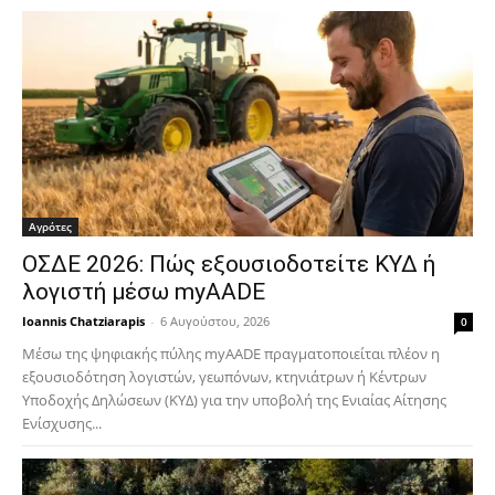
Αγρότες
ΟΣΔΕ 2026: Πώς εξουσιοδοτείτε ΚΥΔ ή
λογιστή μέσω myAADE
Ioannis Chatziarapis
-
6 Αυγούστου, 2026
0
Μέσω της ψηφιακής πύλης myAADE πραγματοποιείται πλέον η
εξουσιοδότηση λογιστών, γεωπόνων, κτηνιάτρων ή Κέντρων
Υποδοχής Δηλώσεων (ΚΥΔ) για την υποβολή της Ενιαίας Αίτησης
Ενίσχυσης...