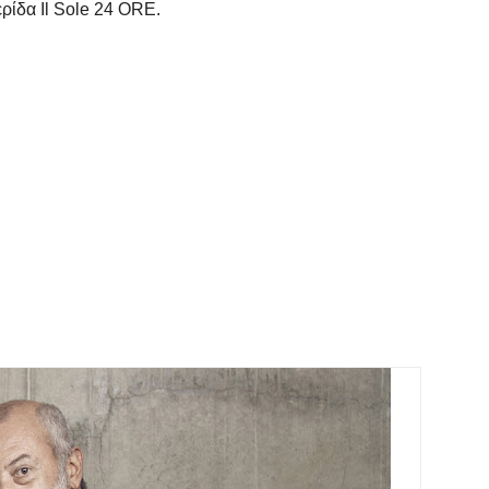
ερίδα
Il
Sole
24
ORE
.