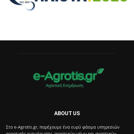
ABOUT US
Στο e-Agrotis.gr, παρέχουμε ένα ευρύ φάσμα υπηρεσιών
αγροτικής ενημέρωσης, αγροτικών νέων και αγροτικών