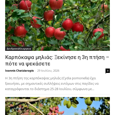
Δενδροκαλλιεργεια
Καρπόκαψα μηλιάς: Ξεκίνησε η 3η πτήση –
πότε να ψεκάσετε
Ioannis Chatziarapis
-
29 Ιουλίου, 2026
0
Η 3η πτήση της καρπόκαψας μηλιάς (Cydia pomonella) έχει
ξεκινήσει, με σημαντικές συλλήψεις εντόμων στις παγίδες να
καταγράφονται το διάστημα 25-28 Ιουλίου, σύμφωνα με...