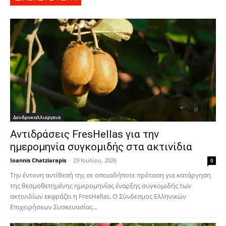
Δενδροκαλλιεργεια
Αντιδράσεις FresHellas για την
ημερομηνία συγκομιδής στα ακτινίδια
Ioannis Chatziarapis
-
29 Ιουλίου, 2026
0
Την έντονη αντίθεσή της σε οποιαδήποτε πρόταση για κατάργηση
της θεσμοθετημένης ημερομηνίας έναρξης συγκομιδής των
ακτινιδίων εκφράζει η FresHellas. Ο Σύνδεσμος Ελληνικών
Επιχειρήσεων Συσκευασίας...