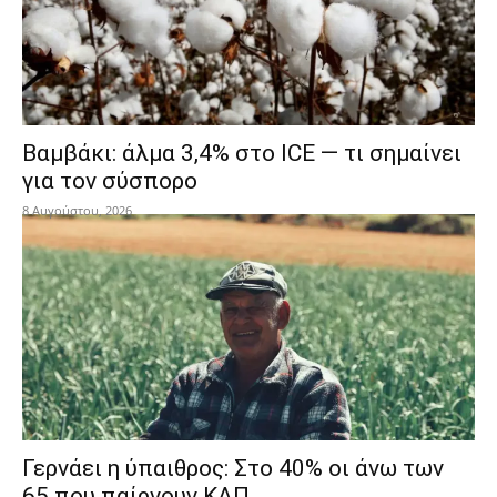
Βαμβάκι: άλμα 3,4% στο ICE — τι σημαίνει
για τον σύσπορο
8 Αυγούστου, 2026
Γερνάει η ύπαιθρος: Στο 40% οι άνω των
65 που παίρνουν ΚΑΠ