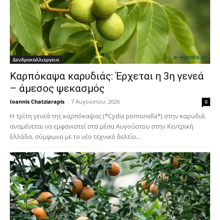
Δενδροκαλλιεργεια
Καρπόκαψα καρυδιάς: Έρχεται η 3η γενεά
– άμεσος ψεκασμός
Ioannis Chatziarapis
-
7 Αυγούστου, 2026
0
Η τρίτη γενεά της καρπόκαψας (*Cydia pomonella*) στην καρυδιά
αναμένεται να εμφανιστεί στα μέσα Αυγούστου στην Κεντρική
Ελλάδα, σύμφωνα με το νέο τεχνικό δελτίο...