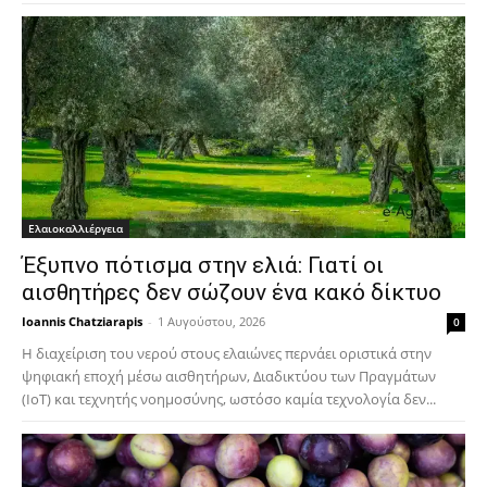
Ελαιοκαλλιέργεια
Έξυπνο πότισμα στην ελιά: Γιατί οι
αισθητήρες δεν σώζουν ένα κακό δίκτυο
Ioannis Chatziarapis
-
1 Αυγούστου, 2026
0
Η διαχείριση του νερού στους ελαιώνες περνάει οριστικά στην
ψηφιακή εποχή μέσω αισθητήρων, Διαδικτύου των Πραγμάτων
(IoT) και τεχνητής νοημοσύνης, ωστόσο καμία τεχνολογία δεν...