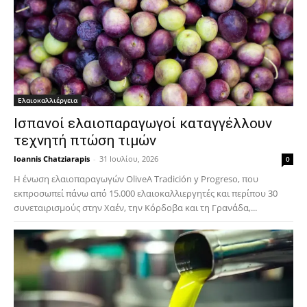
Ελαιοκαλλιέργεια
Ισπανοί ελαιοπαραγωγοί καταγγέλλουν
τεχνητή πτώση τιμών
Ioannis Chatziarapis
-
31 Ιουλίου, 2026
0
Η ένωση ελαιοπαραγωγών OliveA Tradición y Progreso, που
εκπροσωπεί πάνω από 15.000 ελαιοκαλλιεργητές και περίπου 30
συνεταιρισμούς στην Χαέν, την Κόρδοβα και τη Γρανάδα,...