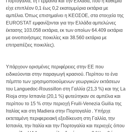
Πορτογαλία, τη Γερμανία και την Ελλάδα, που η καθεμία
είχε επιπλέον 0,1 έως 0,2 εκατομμύρια εκτάρια με
αμπέλια. Όπως επισημαίνει η ΚΕΟΣΟΕ, στα στοιχεία της
EUROSTAT εμφανίζονται για την Ελλάδα αμπελώνες
έκτασης 103.058 εκτάρια, εκ των οποίων 64.409 εκτάρια
με οινοποιήσιμες ποικιλίες και 38.560 εκτάρια με
επιτραπέζιες ποικιλίες).
Υπάρχουν ορισμένες περιφέρειες στην ΕΕ που
ειδικεύονται στην παραγωγή κρασιού. Περίπου το ένα
πέμπτο των χρησιμοποιούμενων γεωργικών εκτάσεων
του Languedoc-Roussillon στη Γαλλία (21,3 %) και της La
Rioja στην Ισπανία (20,1 %) φυτεύτηκαν σε αμπέλια και
περίπου το 15 % στην περιοχή Fruili-Venezia Guilia της
Ιταλίας και στη Madiera στην Πορτογαλία . Υπήρχε
εκτεταμένη περιφερειακή εξειδίκευση στη Γαλλία, την
Ισπανία, την Ιταλία και την Πορτογαλία και περιοχές όπου