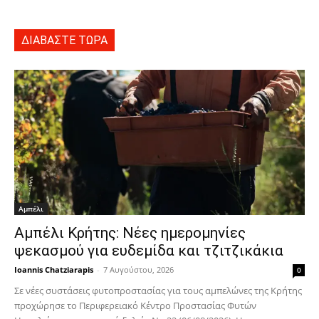
ΔΙΑΒΑΣΤΕ ΤΩΡΑ
Αμπέλι
Αμπέλι Κρήτης: Νέες ημερομηνίες
ψεκασμού για ευδεμίδα και τζιτζικάκια
Ioannis Chatziarapis
-
7 Αυγούστου, 2026
0
Σε νέες συστάσεις φυτοπροστασίας για τους αμπελώνες της Κρήτης
προχώρησε το Περιφερειακό Κέντρο Προστασίας Φυτών