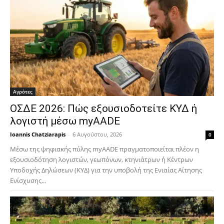
Αγρότες
ΟΣΔΕ 2026: Πώς εξουσιοδοτείτε ΚΥΔ ή
λογιστή μέσω myAADE
Ioannis Chatziarapis
-
6 Αυγούστου, 2026
0
Μέσω της ψηφιακής πύλης myAADE πραγματοποιείται πλέον η
εξουσιοδότηση λογιστών, γεωπόνων, κτηνιάτρων ή Κέντρων
Υποδοχής Δηλώσεων (ΚΥΔ) για την υποβολή της Ενιαίας Αίτησης
Ενίσχυσης...