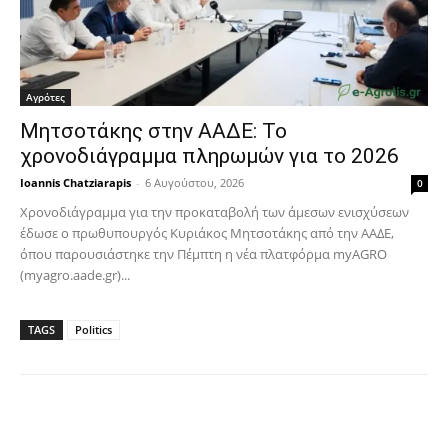
Αγρότες
Μητσοτάκης στην ΑΑΔΕ: Το
χρονοδιάγραμμα πληρωμών για το 2026
Ioannis Chatziarapis
-
6 Αυγούστου, 2026
0
Χρονοδιάγραμμα για την προκαταβολή των άμεσων ενισχύσεων
έδωσε ο πρωθυπουργός Κυριάκος Μητσοτάκης από την ΑΑΔΕ,
όπου παρουσιάστηκε την Πέμπτη η νέα πλατφόρμα myAGRO
(myagro.aade.gr)...
TAGS
Politics
Facebook
Copy URL