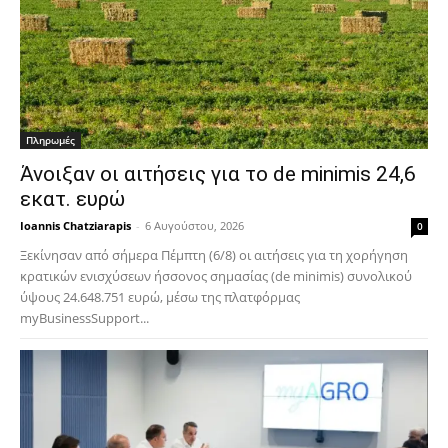
Πληρωμές
Άνοιξαν οι αιτήσεις για το de minimis 24,6
εκατ. ευρώ
Ioannis Chatziarapis
-
6 Αυγούστου, 2026
0
Ξεκίνησαν από σήμερα Πέμπτη (6/8) οι αιτήσεις για τη χορήγηση
κρατικών ενισχύσεων ήσσονος σημασίας (de minimis) συνολικού
ύψους 24.648.751 ευρώ, μέσω της πλατφόρμας
myBusinessSupport...