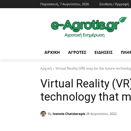
Παρασκευή, 7 Αυγούστου, 2026
Σύνδεση / Εγγραφή
ΑΡΧΙΚΗ
AΓΡΟΤΕΣ
ΕΙΔΗΣΕΙΣ
ΠΛΗ
Αρχική
Virtual Reality (VR) may be the future technolog
Virtual Reality (V
technology that mi
By
Ioannis Chatziarapis
28 Αυγούστου, 2022
Facebook
Copy URL