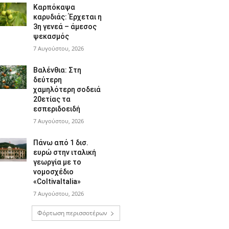
Καρπόκαψα
καρυδιάς: Έρχεται η
3η γενεά – άμεσος
ψεκασμός
7 Αυγούστου, 2026
Βαλένθια: Στη
δεύτερη
χαμηλότερη σοδειά
20ετίας τα
εσπεριδοειδή
7 Αυγούστου, 2026
Πάνω από 1 δισ.
ευρώ στην ιταλική
γεωργία με το
νομοσχέδιο
«ColtivaItalia»
7 Αυγούστου, 2026
Φόρτωση περισσοτέρων