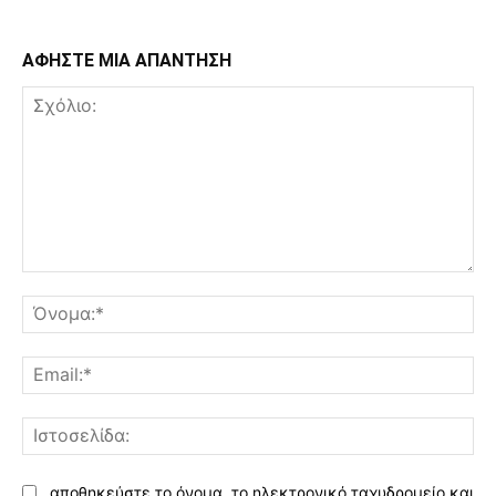
ΑΦΗΣΤΕ ΜΙΑ ΑΠΑΝΤΗΣΗ
Σχόλιο:
Όν
Ema
Ισ
αποθηκεύστε το όνομα, το ηλεκτρονικό ταχυδρομείο και