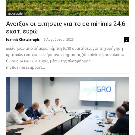
Πληρωμές
Άνοιξαν οι αιτήσεις για το de minimis 24,6
εκατ. ευρώ
Ioannis Chatziarapis
-
6 Αυγούστου, 2026
0
Ξεκίνησαν από σήμερα Πέμπτη (6/8) οι αιτήσεις για τη χορήγηση
κρατικών ενισχύσεων ήσσονος σημασίας (de minimis) συνολικού
ύψους 24.648.751 ευρώ, μέσω της πλατφόρμας
myBusinessSupport...