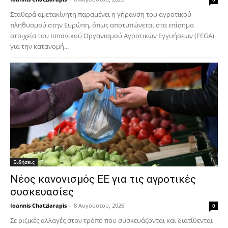
Σταθερά αμετακίνητη παραμένει η γήρανση του αγροτικού
πληθυσμού στην Ευρώπη, όπως αποτυπώνεται στα επίσημα
στοιχεία του Ισπανικού Οργανισμού Αγροτικών Εγγυήσεων (FEGA)
για την κατανομή...
Ειδήσεις
Νέος κανονισμός ΕΕ για τις αγροτικές
συσκευασίες
Ioannis Chatziarapis
-
8 Αυγούστου, 2026
0
Σε ριζικές αλλαγές στον τρόπο που συσκευάζονται και διατίθενται