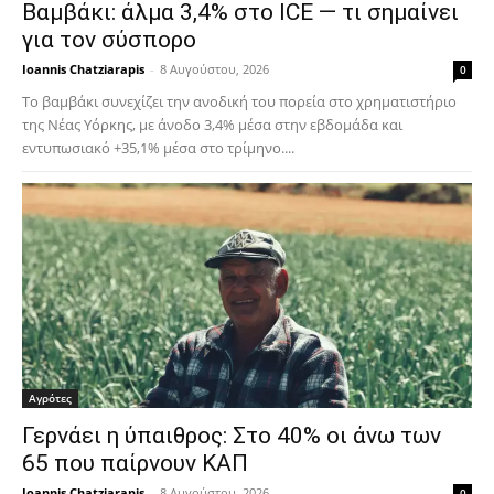
Βαμβάκι: άλμα 3,4% στο ICE — τι σημαίνει
για τον σύσπορο
Ioannis Chatziarapis
-
8 Αυγούστου, 2026
0
Το βαμβάκι συνεχίζει την ανοδική του πορεία στο χρηματιστήριο
της Νέας Υόρκης, με άνοδο 3,4% μέσα στην εβδομάδα και
εντυπωσιακό +35,1% μέσα στο τρίμηνο....
Αγρότες
Γερνάει η ύπαιθρος: Στο 40% οι άνω των
65 που παίρνουν ΚΑΠ
Ioannis Chatziarapis
-
8 Αυγούστου, 2026
0