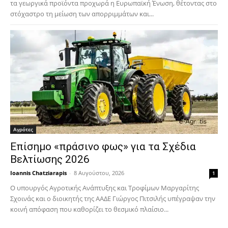
τα γεωργικά προϊόντα προχωρά η Ευρωπαϊκή Ένωση, θέτοντας στο
στόχαστρο τη μείωση των απορριμμάτων και...
Αγρότες
Επίσημο «πράσινο φως» για τα Σχέδια
Βελτίωσης 2026
Ioannis Chatziarapis
-
8 Αυγούστου, 2026
1
Ο υπουργός Αγροτικής Ανάπτυξης και Τροφίμων Μαργαρίτης
Σχοινάς και ο διοικητής της ΑΑΔΕ Γιώργος Πιτσιλής υπέγραψαν την
κοινή απόφαση που καθορίζει το θεσμικό πλαίσιο...