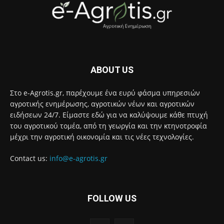
ABOUT US
Στο e-Agrotis.gr, παρέχουμε ένα ευρύ φάσμα υπηρεσιών
αγροτικής ενημέρωσης, αγροτικών νέων και αγροτικών
ειδήσεων 24/7. Είμαστε εδώ για να καλύψουμε κάθε πτυχή
του αγροτικού τομέα, από τη γεωργία και την κτηνοτροφία
μέχρι την αγροτική οικονομία και τις νέες τεχνολογίες.
Contact us:
info@e-agrotis.gr
FOLLOW US