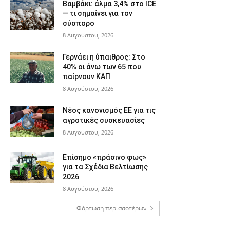
Βαμβάκι: άλμα 3,4% στο ICE
— τι σημαίνει για τον
σύσπορο
8 Αυγούστου, 2026
Γερνάει η ύπαιθρος: Στο
40% οι άνω των 65 που
παίρνουν ΚΑΠ
8 Αυγούστου, 2026
Νέος κανονισμός ΕΕ για τις
αγροτικές συσκευασίες
8 Αυγούστου, 2026
Επίσημο «πράσινο φως»
για τα Σχέδια Βελτίωσης
2026
8 Αυγούστου, 2026
Φόρτωση περισσοτέρων