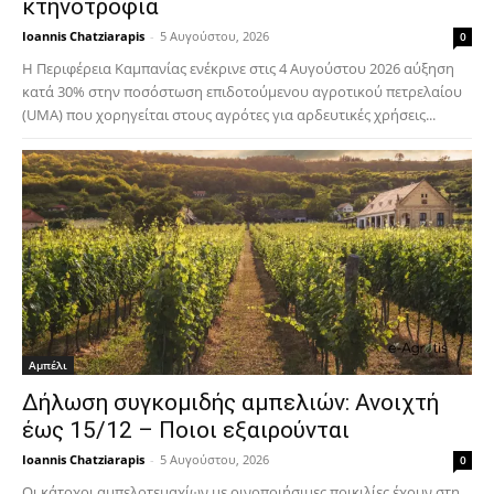
κτηνοτροφία
Ioannis Chatziarapis
-
5 Αυγούστου, 2026
0
Η Περιφέρεια Καμπανίας ενέκρινε στις 4 Αυγούστου 2026 αύξηση
κατά 30% στην ποσόστωση επιδοτούμενου αγροτικού πετρελαίου
(UMA) που χορηγείται στους αγρότες για αρδευτικές χρήσεις...
Αμπέλι
Δήλωση συγκομιδής αμπελιών: Ανοιχτή
έως 15/12 – Ποιοι εξαιρούνται
Ioannis Chatziarapis
-
5 Αυγούστου, 2026
0
Οι κάτοχοι αμπελοτεμαχίων με οινοποιήσιμες ποικιλίες έχουν στη