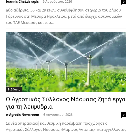
Ioannis Chatziarapis
-
6 Αυγούστου, 2026
0
Δύο αδέρφια, 36 και 29 ετών, συνελήφθησαν σε χωριό του Δήμου
Γόρτυνας στη Μεσαρά Ηρακλείου, μετά από έλεγχο αστυνομικών
του ΤΑΕ Μεσαράς και του...
Ειδήσεις
Ο Αγροτικός Σύλλογος Νάουσας ζητά έργα
για τη λειψυδρία
e-Agrotis Newsroom
-
6 Αυγούστου, 2026
0
Σε νέα οπερασιακή και θεσμική παρέμβαση προχώρησε ο
Αγροτικός Σύλλογος Νάουσας «Μαρίνος Αντύπας», καταγγέλλοντας