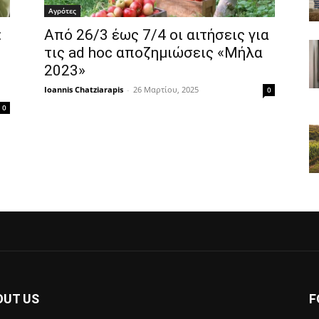
Αγρότες
:
Από 26/3 έως 7/4 οι αιτήσεις για
τις ad hoc αποζημιώσεις «Μήλα
2023»
Ioannis Chatziarapis
-
26 Μαρτίου, 2025
0
0
OUT US
F