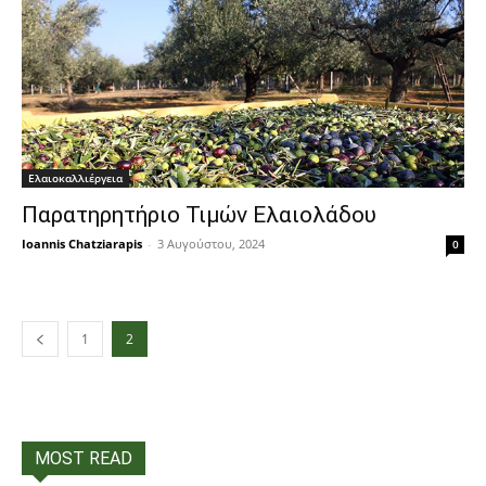
Ελαιοκαλλιέργεια
Παρατηρητήριο Τιμών Ελαιολάδου
Ioannis Chatziarapis
-
3 Αυγούστου, 2024
0
1
2
MOST READ