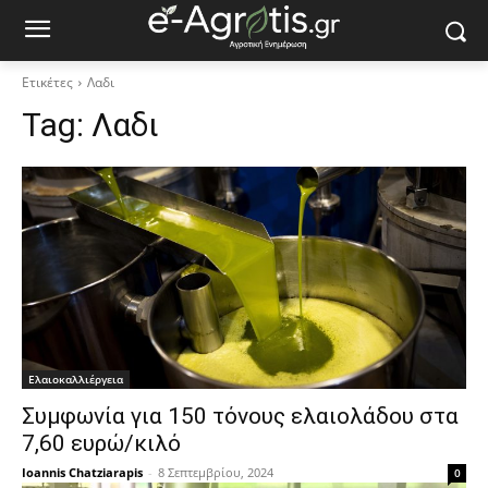
Ετικέτες
Λαδι
Tag:
Λαδι
Ελαιοκαλλιέργεια
Συμφωνία για 150 τόνους ελαιολάδου στα
7,60 ευρώ/κιλό
Ioannis Chatziarapis
-
8 Σεπτεμβρίου, 2024
0