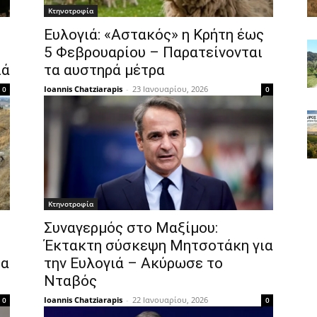
Κτηνοτροφία
Ευλογιά: «Αστακός» η Κρήτη έως
5 Φεβρουαρίου – Παρατείνονται
ιά
τα αυστηρά μέτρα
Ioannis Chatziarapis
-
23 Ιανουαρίου, 2026
0
0
Κτηνοτροφία
Συναγερμός στο Μαξίμου:
Έκτακτη σύσκεψη Μητσοτάκη για
τα
την Ευλογιά – Ακύρωσε το
Νταβός
Ioannis Chatziarapis
-
22 Ιανουαρίου, 2026
0
0