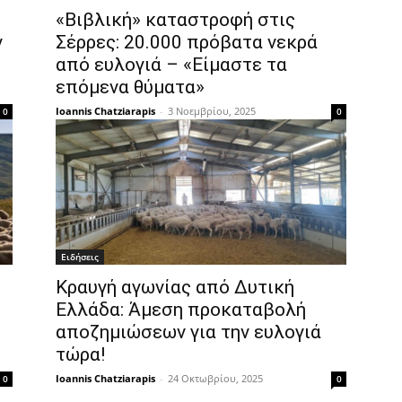
«Βιβλική» καταστροφή στις
ν
Σέρρες: 20.000 πρόβατα νεκρά
από ευλογιά – «Είμαστε τα
επόμενα θύματα»
Ioannis Chatziarapis
-
3 Νοεμβρίου, 2025
0
0
Ειδήσεις
Κραυγή αγωνίας από Δυτική
Ελλάδα: Άμεση προκαταβολή
αποζημιώσεων για την ευλογιά
τώρα!
Ioannis Chatziarapis
-
24 Οκτωβρίου, 2025
0
0