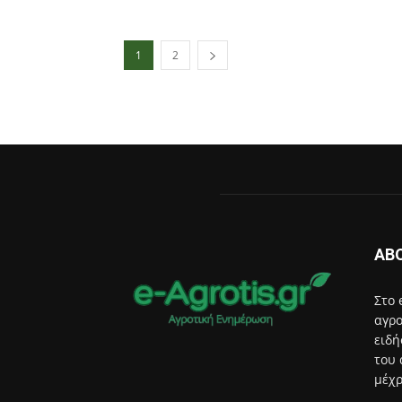
1
2
AB
Στο 
αγρο
ειδή
του 
μέχρ