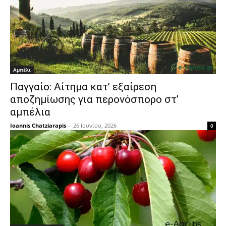
Αμπέλι
Παγγαίο: Αίτημα κατ’ εξαίρεση
αποζημίωσης για περονόσπορο στ’
αμπέλια
Ioannis Chatziarapis
-
26 Ιουνίου, 2026
0