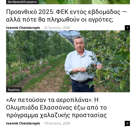
Δενδροκαλλιεργεια
Προανθικό 2025: ΦΕΚ εντός εβδομάδας —
αλλά πότε θα πληρωθούν οι αγρότες;
Ioannis Chatziarapis
-
22 Ιουνίου, 2026
1
Αγρότες
«Αν πετούσαν τα αεροπλάνα»: Η
Ολυμπιάδα Ελασσόνας έξω από το
πρόγραμμα χαλαζικής προστασίας
Ioannis Chatziarapis
-
19 Ιουνίου, 2026
0