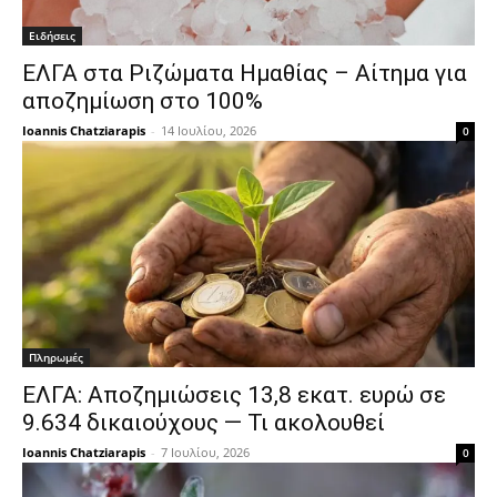
Ειδήσεις
ΕΛΓΑ στα Ριζώματα Ημαθίας – Αίτημα για
αποζημίωση στο 100%
Ioannis Chatziarapis
-
14 Ιουλίου, 2026
0
Πληρωμές
ΕΛΓΑ: Αποζημιώσεις 13,8 εκατ. ευρώ σε
9.634 δικαιούχους — Τι ακολουθεί
Ioannis Chatziarapis
-
7 Ιουλίου, 2026
0