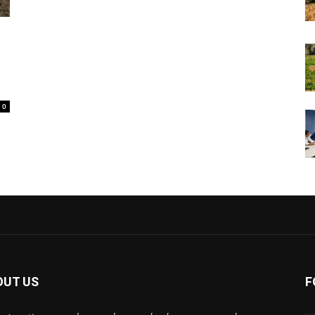
0
OUT US
F